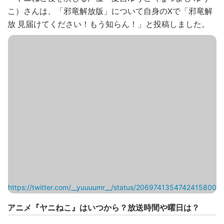
こ）さんは、「邪竜解放版」について自身のXで「邪竜解
放 見届けてください！もう知らん！」と投稿しました。
https://twitter.com/__yuuuumr__/status/2069741354742415800
アニメ『ヤニねこ』はいつから？放送時間や曜日は？