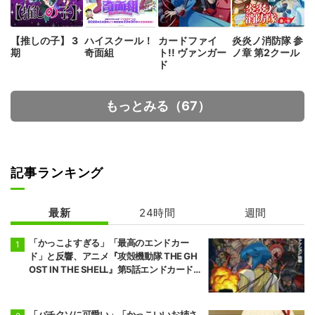
【推しの子】 3
ハイスクール！
カードファイ
炎炎ノ消防隊 参
期
奇面組
ト!! ヴァンガー
ノ章 第2クール
ド
もっとみる（67）
記事ランキング
最新
24時間
週間
「かっこよすぎる」「最高のエンドカー
ド」と反響、アニメ『攻殻機動隊 THE GH
OST IN THE SHELL』第5話エンドカード公
開
「バチクソに可愛い」「かっこいいお姉さ