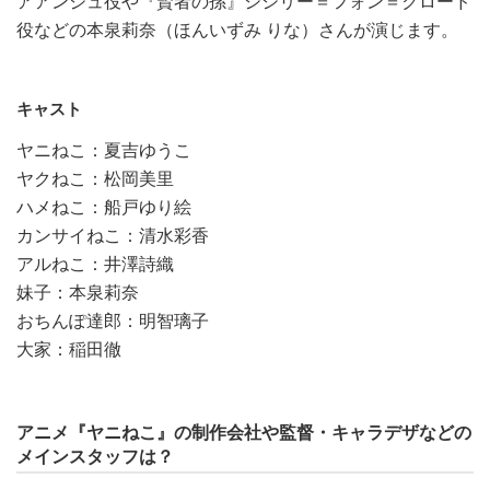
アアンジュ役や『賢者の孫』シシリー＝フォン＝クロード
役などの本泉莉奈（ほんいずみ りな）さんが演じます。
キャスト
ヤニねこ：夏吉ゆうこ
ヤクねこ：松岡美里
ハメねこ：船戸ゆり絵
カンサイねこ：清水彩香
アルねこ：井澤詩織
妹子：本泉莉奈
おちんぽ達郎：明智璃子
大家：稲田徹
アニメ『ヤニねこ』の制作会社や監督・キャラデザなどの
メインスタッフは？