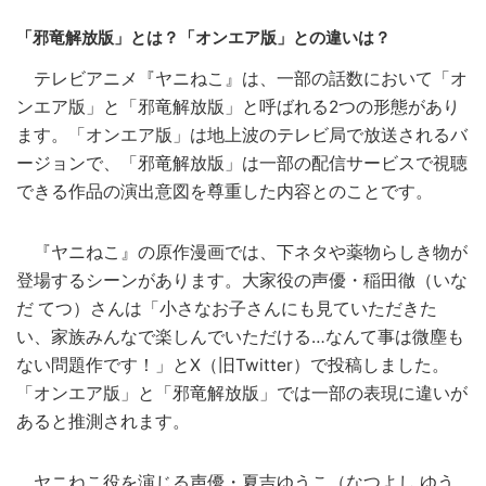
「邪竜解放版」とは？「オンエア版」との違いは？
テレビアニメ『ヤニねこ』は、一部の話数において「オ
ンエア版」と「邪竜解放版」と呼ばれる2つの形態があり
ます。「オンエア版」は地上波のテレビ局で放送されるバ
ージョンで、「邪竜解放版」は一部の配信サービスで視聴
できる作品の演出意図を尊重した内容とのことです。
『ヤニねこ』の原作漫画では、下ネタや薬物らしき物が
登場するシーンがあります。大家役の声優・稲田徹（いな
だ てつ）さんは「小さなお子さんにも見ていただきた
い、家族みんなで楽しんでいただける…なんて事は微塵も
ない問題作です！」とX（旧Twitter）で投稿しました。
「オンエア版」と「邪竜解放版」では一部の表現に違いが
あると推測されます。
ヤニねこ役を演じる声優・夏吉ゆうこ（なつよし ゆう