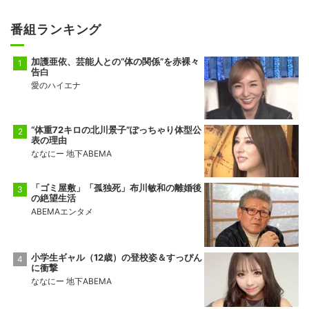
番組ランキング
加護亜依、芸能人との“体の関係”を赤裸々
告白
愛のハイエナ
“体重72キロの北川景子”ぽっちゃり体型公
表の理由
ななにー 地下ABEMA
「ゴミ屋敷」「孤独死」布川敏和の離婚後
の絶望生活
ABEMAエンタメ
小学生ギャル（12歳）の登校姿＆すっぴん
に衝撃
ななにー 地下ABEMA