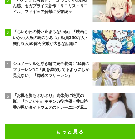
ん感」セガプライズ新作『リコリス・リコ
イル』フィギュア解禁に反響続々
「ちいかわの勢い止まらないね」『映画ち
いかわ 人魚の島のひみつ』動員350万人・
興行収入50億円突破が大きな話題に
シュノーケルと浮き輪で完全装備！“猛暑の
フリーレン”に「夏を満喫してるようにしか
見えない」『葬送のフリーレン』
「お尻も胸もぷりぷり」肉体美に絶賛の
嵐、『ちいかわ』モモンガ役声優・井口裕
香が黒いタイトウェアのトレーニング風景
公開
もっと見る