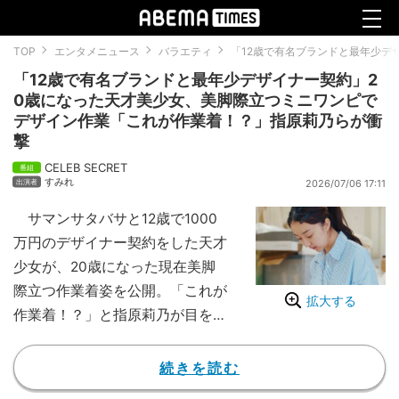
TOP
エンタメニュース
バラエティ
「12歳で有名ブランドと最年少デ
「12歳で有名ブランドと最年少デザイナー契約」2
0歳になった天才美少女、美脚際立つミニワンピで
デザイン作業「これが作業着！？」指原莉乃らが衝
撃
CELEB SECRET
すみれ
2026/07/06 17:11
サマンサタバサと12歳で1000
万円のデザイナー契約をした天才
少女が、20歳になった現在美脚
際立つ作業着姿を公開。「これが
拡大する
作業着！？」と指原莉乃が目を丸
くする一幕があった。
7月4日夜9時より、『CELEB S
続きを読む
ECRET』＃3がABEMAにて配信。