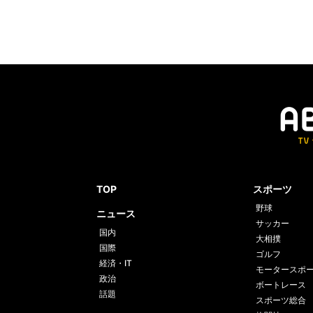
TOP
スポーツ
野球
ニュース
サッカー
国内
大相撲
国際
ゴルフ
経済・IT
モータースポ
政治
ボートレース
話題
スポーツ総合