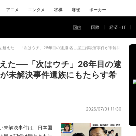
アニメ
エンタメ
将棋
麻雀
ポーカー
国内
国際
経済・IT
を超えた──「次はウチ」26年目の逮捕 名古屋主婦殺害事件が未解決事件遺
えた──「次はウチ」26年目の逮
件が未解決事件遺族にもたらす希
2026/07/01 11:30
い未解決事件は、日本国