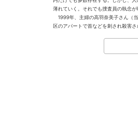
内だけでも多数存在する。しかし、人
薄れていく。それでも捜査員の執念が
1999年、主婦の高羽奈美子さん（当
区のアパートで首などを刺され殺害さ
は現場のアパートを当時のまま保存し
時効撤廃も訴えてきた（2010年 時効
「事件直後半年ぐらいは誰も取材に来
風化したらどうしようかというトラウ
ていました。ほとんど私も全然情報な
ねてくることもなかった」（悟さん、