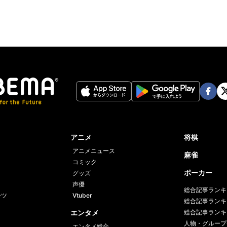
Face
Twi
book
er
アニメ
将棋
アニメニュース
麻雀
コミック
ポーカー
グッズ
声優
総合記事ランキ
ーツ
Vtuber
総合記事ランキ
エンタメ
総合記事ランキ
人物・グループ
エンタメ総合