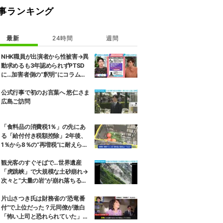
事ランキング
最新
24時間
週間
NHK職員が出演者から性被害→異
動求めるも3年認められずPTSD
に…加害者側の“釈明”にコラムニ
スト「納得がいかない」一方で組
織体制の問題点も指摘
公式行事で初のお言葉へ 悠仁さま
広島ご訪問
「食料品の消費税1％」の先にあ
る「給付付き税額控除」2年後、
1％から8％の“再増税”に耐えられ
るのか 自民議員「増税分を上回る
形で中低所得層をカバーする」
観光客のすぐそばで…世界遺産
「虎跳峡」で大規模な土砂崩れ→
次々と“大量の岩”が崩れ落ちる瞬
間 中国
片山さつき氏は財務省の“恐竜番
付”で上位だった？元同僚が激白
「怖い上司と恐れられていた」