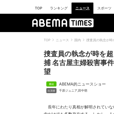
TOP
ランキング
ニュース
スポーツ
TOP
ニュース
国内
捜査員の執念が時
捜査員の執念が時を超
捕 名古屋主婦殺害事
望
ABEMA的ニュースショー
千原ジュニア
田中萌
,
長年にわたり真相が解明されていな