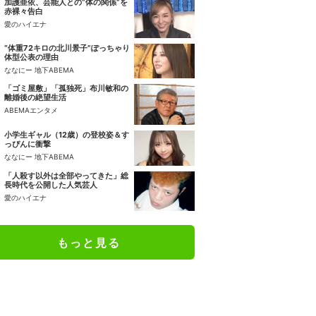
加護亜依、芸能人との“体の関係”を
赤裸々告白
愛のハイエナ
“体重72キロの北川景子”ぽっちゃり
体型公表の理由
ななにー 地下ABEMA
「ゴミ屋敷」「孤独死」布川敏和の
離婚後の絶望生活
ABEMAエンタメ
小学生ギャル（12歳）の登校姿＆す
っぴんに衝撃
ななにー 地下ABEMA
「人殺す以外は全部やってきた」総
長時代を公開した人気芸人
愛のハイエナ
もっと見る