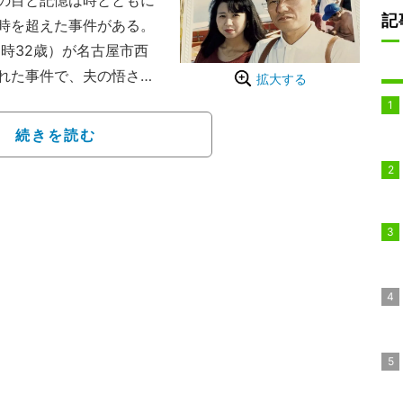
の目と記憶は時とともに
記
時を超えた事件がある。
時32歳）が名古屋市西
れた事件で、夫の悟さん
拡大する
、家賃を払い続け殺人の
は撤廃）。
続きを読む
なかったので、このまま
マみたいなものを背負っ
かったですし、警察が訪
以下同）