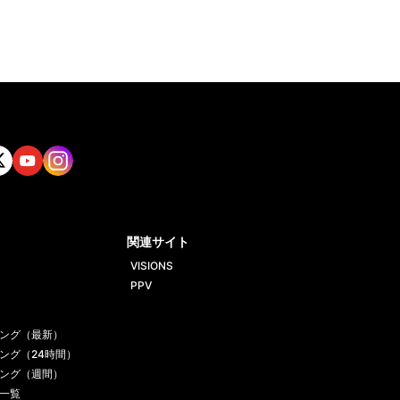
tt
Yout
Insta
ube
gram
関連サイト
VISIONS
PPV
ング（最新）
ング（24時間）
ング（週間）
一覧