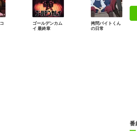
コ
ゴールデンカム
拷問バイトくん
イ 最終章
の日常
番