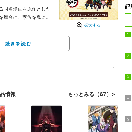
記
る同名漫画を原作とした
を舞台に、家族を鬼に殺
まった妹・竈門禰豆子を
拡大する
、仲間たちと共に過酷な
的なキャラクターたちと
続きを読む
鬼が織りなす切ないドラ
象を巻き起こした。
作品情報
もっとみる（67）