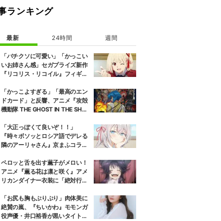
事ランキング
最新
24時間
週間
「バチクソに可愛い」「かっこい
いお姉さん感」セガプライズ新作
『リコリス・リコイル』フィギュ
ア解禁に反響続々
「かっこよすぎる」「最高のエン
ドカード」と反響、アニメ『攻殻
機動隊 THE GHOST IN THE SHEL
L』第5話エンドカード公開
「大正っぽくて良いぞ！！」
『時々ボソッとロシア語でデレる
隣のアーリャさん』京まふコラボ
の特別衣装ビジュアルに絶賛の声
ペロッと舌を出す薫子がメロい！
アニメ『薫る花は凛と咲く』アメ
リカンダイナー衣装に「絶対行き
ます」の声
「お尻も胸もぷりぷり」肉体美に
絶賛の嵐、『ちいかわ』モモンガ
役声優・井口裕香が黒いタイトウ