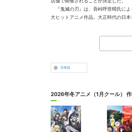
店舗で開催されることが決定した。
『鬼滅の刃』は、吾峠呼世晴氏によ
大ヒットアニメ作品。大正時代の日本
された少年・炭治郎が、鬼となってし
人間に戻すため「鬼殺隊」へと入隊し
戦いに身を投じていく姿を描く。魅力
手に汗握るバトル描写、そして人間と
マが幅広い世代から支持され、社会現
日本語
2026年冬アニメ（1月クール） 