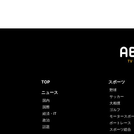
TOP
スポーツ
野球
ニュース
サッカー
国内
大相撲
国際
ゴルフ
経済・IT
モータースポ
政治
ボートレース
話題
スポーツ総合