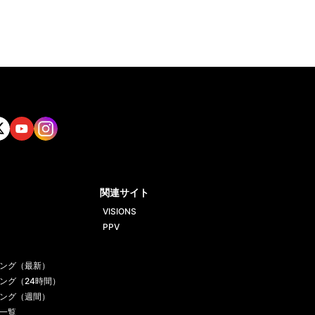
tt
Yout
Insta
ube
gram
関連サイト
VISIONS
PPV
ング（最新）
ング（24時間）
ング（週間）
一覧