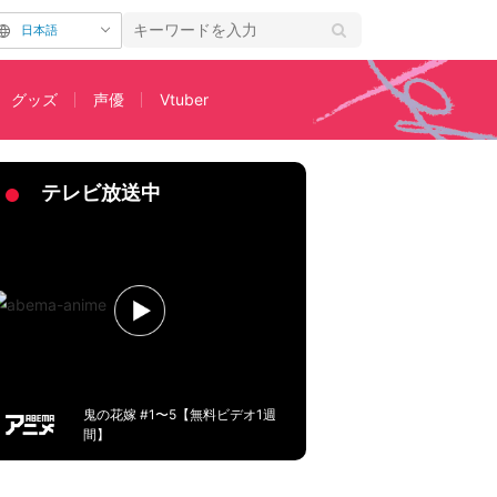
日本語
グッズ
声優
Vtuber
」コラボが7月14日より開催
テレビ放送中
鬼の花嫁 #1〜5【無料ビデオ1週
間】