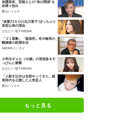
加護亜依、芸能人との“体の関係”を
赤裸々告白
愛のハイエナ
“体重72キロの北川景子”ぽっちゃり
体型公表の理由
ななにー 地下ABEMA
「ゴミ屋敷」「孤独死」布川敏和の
離婚後の絶望生活
ABEMAエンタメ
小学生ギャル（12歳）の登校姿＆す
っぴんに衝撃
ななにー 地下ABEMA
「人殺す以外は全部やってきた」総
長時代を公開した人気芸人
愛のハイエナ
もっと見る