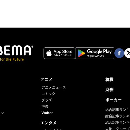
Face
Twi
book
er
アニメ
将棋
アニメニュース
麻雀
コミック
ポーカー
グッズ
声優
総合記事ランキ
ーツ
Vtuber
総合記事ランキ
エンタメ
総合記事ランキ
人物・グループ