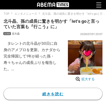
TOP
エンタメニュース
北斗晶、孫の成長に驚きを明かす「let's goと
北斗晶、孫の成長に驚きを明かす「let's goと言っ
ていた言葉も『行こう』に」
北斗晶
2026/07/01 20:07
タレントの北斗晶が30日に自
身のアメブロを更新。カナダから
完全帰国して1年が経った孫・
寿々ちゃんの成長ぶりを報告し
た。
この日、北斗は「あれから一
拡大する
年」というタイトルでブログを更
新し「お休みの日に出かけてパス
続きを読む
タをすーちゃんと食べました!!」
とパスタを食べる寿々ちゃんの写