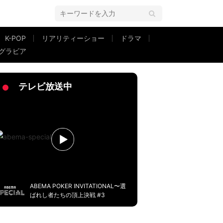
K-POP
リアリティーショー
ドラマ
グラビア
した」
テレビ放送中
ABEMA POKER INVITATIONAL〜選
ばれし者たちの頂上決戦 #3