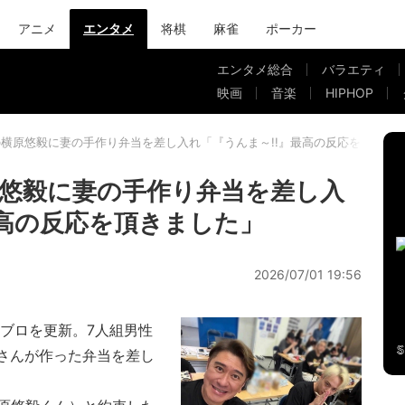
アニメ
エンタメ
将棋
麻雀
ポーカー
エンタメ総合
バラエティ
映画
音楽
HIPHOP
.の横原悠毅に妻の手作り弁当を差し入れ「『うんま～!!』最高の反応を頂きま
横原悠毅に妻の手作り弁当を差し入
最高の反応を頂きました」
2026/07/01 19:56
ブロを更新。7人組男性
音さんが作った弁当を差し