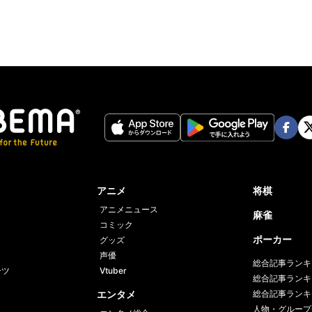
Face
Twi
book
er
アニメ
将棋
アニメニュース
麻雀
コミック
ポーカー
グッズ
声優
総合記事ランキ
ーツ
Vtuber
総合記事ランキ
エンタメ
総合記事ランキ
人物・グループ