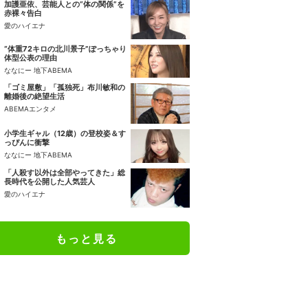
加護亜依、芸能人との“体の関係”を
赤裸々告白
愛のハイエナ
“体重72キロの北川景子”ぽっちゃり
体型公表の理由
ななにー 地下ABEMA
「ゴミ屋敷」「孤独死」布川敏和の
離婚後の絶望生活
ABEMAエンタメ
小学生ギャル（12歳）の登校姿＆す
っぴんに衝撃
ななにー 地下ABEMA
「人殺す以外は全部やってきた」総
長時代を公開した人気芸人
愛のハイエナ
もっと見る