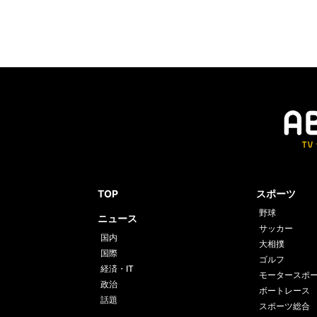
TOP
スポーツ
野球
ニュース
サッカー
国内
大相撲
国際
ゴルフ
経済・IT
モータースポ
政治
ボートレース
話題
スポーツ総合