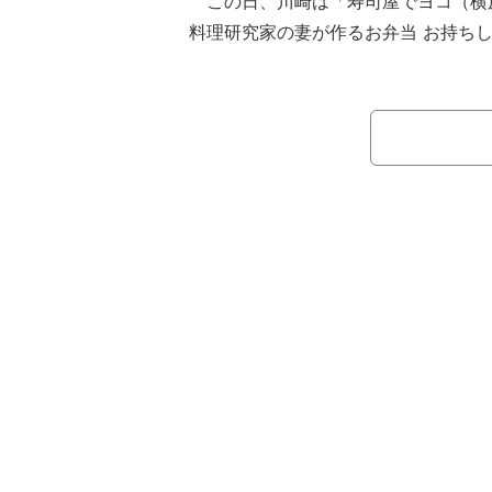
この日、川崎は「寿司屋でヨコ（横
料理研究家の妻が作るお弁当 お持ち
舞台の稽古場で横原に弁当を渡したこ
弁当の中身について「若者だからと自
よりも一枚多く」「カレーはヨコのは
が苦手な横原のために特別仕様になっ