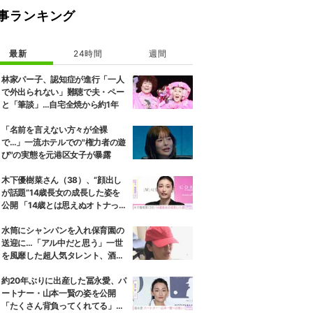
事ランキング
最新
24時間
週間
林家パー子、認知症が進行「一人
で外出られない」難聴で夫・ペー
と「筆談」…自宅全焼から約1年
「名前を言えない方々が全裸
で…」一流ホテルでの"権力者の遊
び"の実態を元港区女子が暴露
木下優樹菜さん（38）、“顔出し
が話題”14歳長女の成長した姿を
公開 「14歳とは思えぬオトナっぽ
さ」「優樹菜ちゃんにそっくりす
ぎる」など反響
水筒にシャンパンを入れ保育園の
送迎に…「アル中だと思う」一世
を風靡した超人気タレント、酒漬
けだった日々を告白
約20年ぶりに出産した冨永愛、パ
ートナー・山本一賢の姿を公開
「たくさん背負ってくれてる」感