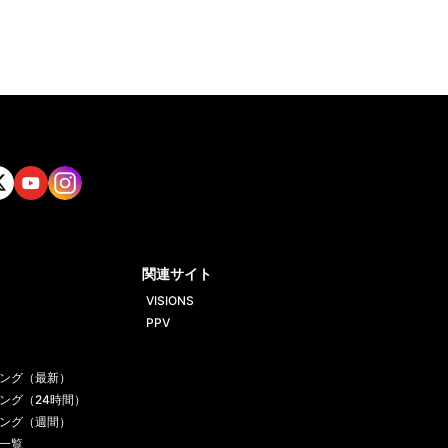
tt
Yout
Insta
ube
gram
関連サイト
VISIONS
PPV
ング（最新）
ング（24時間）
ング（週間）
一覧