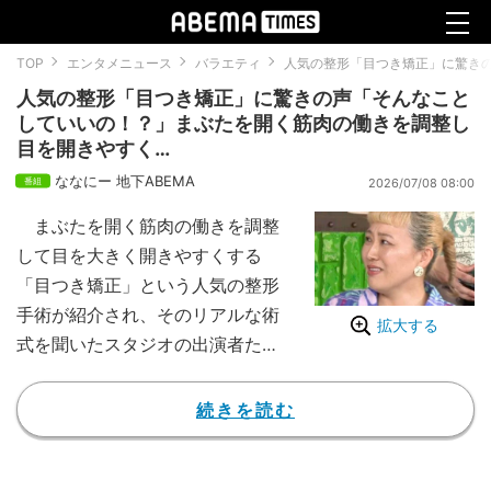
TOP
エンタメニュース
バラエティ
人気の整形「目つき矯正」に驚き
人気の整形「目つき矯正」に驚きの声「そんなこと
していいの！？」まぶたを開く筋肉の働きを調整し
目を開きやすく…
ななにー 地下ABEMA
2026/07/08 08:00
まぶたを開く筋肉の働きを調整
して目を大きく開きやすくする
「目つき矯正」という人気の整形
手術が紹介され、そのリアルな術
拡大する
式を聞いたスタジオの出演者たち
から驚きの声が上がった。
ABEMAのバラエティ番組『な
続きを読む
なにー地下ABEMA』の「第5弾！
私アレで激変しました！衝撃ビフ