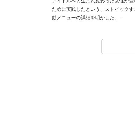
アイドルへと生まれ変わった女性が登
ために実践したという、ストイックす
動メニューの詳細を明かした。
ABEMAのバラエティ番組『ななにー
弾！私アレで激変しました！衝撃ビフ
P！」に出演したのは、雨宮ひいとさ
を外して現れた、金髪ショートヘアに
た中性的な美形ぶりに、スタジオから
人！？」と歓声が沸き起こった。香取
たんだよ！」と叫び、稲垣吾郎が「面
どの変貌を遂げた雨宮さんだが、その
た。