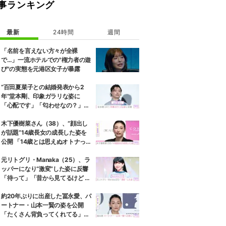
事ランキング
最新
24時間
週間
「名前を言えない方々が全裸
で…」一流ホテルでの"権力者の遊
び"の実態を元港区女子が暴露
“百田夏菜子との結婚発表から2
年”堂本剛、印象ガラリな姿に
「心配です」「匂わせなの？」な
どさまざまな声
木下優樹菜さん（38）、“顔出し
が話題”14歳長女の成長した姿を
公開 「14歳とは思えぬオトナっぽ
さ」「優樹菜ちゃんにそっくりす
ぎる」など反響
元リトグリ・Manaka（25）、ラ
ッパーになり“激変”した姿に反響
「待って」「昔から見てるけど 最
近ずっと可愛くなってる」
約20年ぶりに出産した冨永愛、パ
ートナー・山本一賢の姿を公開
「たくさん背負ってくれてる」感
謝の思いをつづる