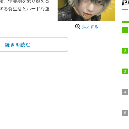
場。停滞期を乗り越える
記
ぎる食生活とハードな運
地下ABEMA』の「第5
拡大する
ォーアフター大公開S
ん。過去の顔写真パネル
続きを読む
多数のピアスを身につけ
は「想像と違う」「同じ
慎吾が「あの子どこやっ
影ないね」と感嘆するほ
裏には過酷な努力があっ