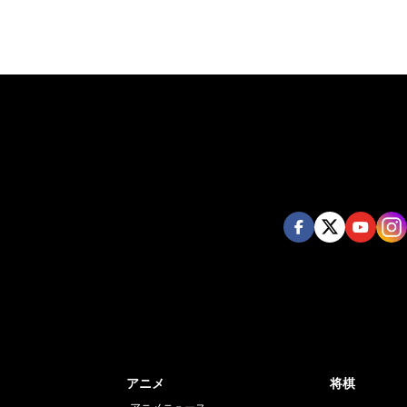
Face
Twi
book
er
アニメ
将棋
アニメニュース
麻雀
コミック
ポーカー
グッズ
声優
総合記事ランキ
ーツ
Vtuber
総合記事ランキ
エンタメ
総合記事ランキ
人物・グループ
エンタメ総合