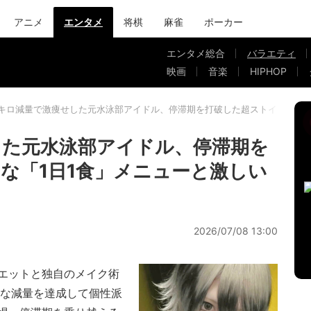
アニメ
エンタメ
将棋
麻雀
ポーカー
エンタメ総合
バラエティ
映画
音楽
HIPHOP
9キロ減量で激痩せした元水泳部アイドル、停滞期を打破した超ストイックな「
した元水泳部アイドル、停滞期を
な「1日1食」メニューと激しい
2026/07/08 13:00
エットと独自のメイク術
的な減量を達成して個性派