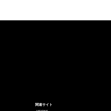
tt
Yout
Insta
ube
gram
関連サイト
VISIONS
PPV
ング（最新）
ング（24時間）
ング（週間）
一覧