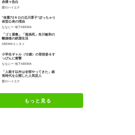
赤裸々告白
愛のハイエナ
“体重72キロの北川景子”ぽっちゃり
体型公表の理由
ななにー 地下ABEMA
「ゴミ屋敷」「孤独死」布川敏和の
離婚後の絶望生活
ABEMAエンタメ
小学生ギャル（12歳）の登校姿＆す
っぴんに衝撃
ななにー 地下ABEMA
「人殺す以外は全部やってきた」総
長時代を公開した人気芸人
愛のハイエナ
もっと見る