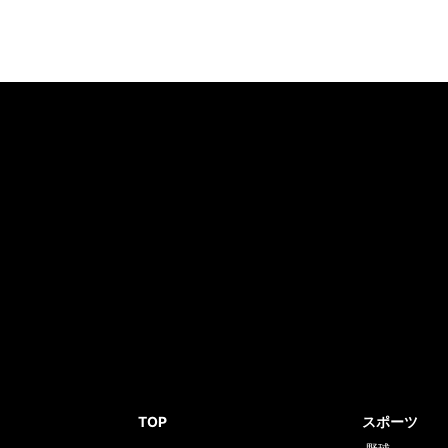
TOP
スポーツ
野球
ニュース
サッカー
国内
大相撲
国際
ゴルフ
経済・IT
モータースポ
政治
ボートレース
話題
スポーツ総合
格闘技