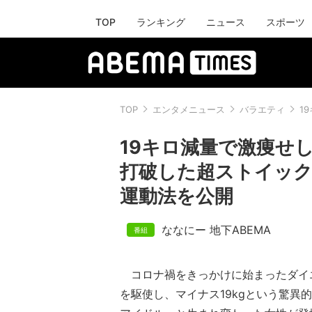
TOP
ランキング
ニュース
スポーツ
TOP
エンタメニュース
バラエティ
1
19キロ減量で激痩せ
打破した超ストイック
運動法を公開
ななにー 地下ABEMA
コロナ禍をきっかけに始まったダイ
を駆使し、マイナス19kgという驚異