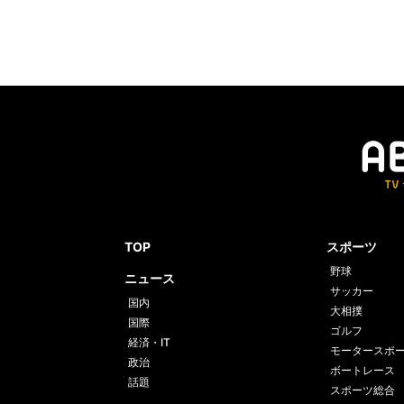
TOP
スポーツ
野球
ニュース
サッカー
国内
大相撲
国際
ゴルフ
経済・IT
モータースポ
政治
ボートレース
話題
スポーツ総合