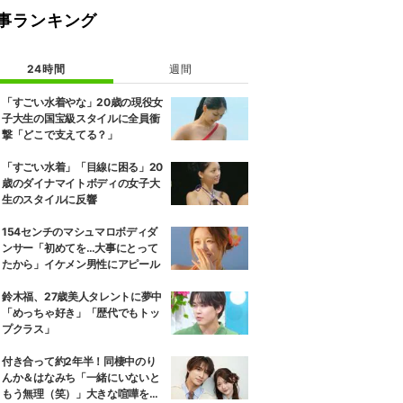
事ランキング
24時間
週間
「すごい水着やな」20歳の現役女
子大生の国宝級スタイルに全員衝
撃「どこで支えてる？」
「すごい水着」「目線に困る」20
歳のダイナマイトボディの女子大
生のスタイルに反響
154センチのマシュマロボディダ
ンサー「初めてを…大事にとって
たから」イケメン男性にアピール
鈴木福、27歳美人タレントに夢中
「めっちゃ好き」「歴代でもトッ
プクラス」
付き合って約2年半！同棲中のり
んか＆はなみち「一緒にいないと
もう無理（笑）」大きな喧嘩を経