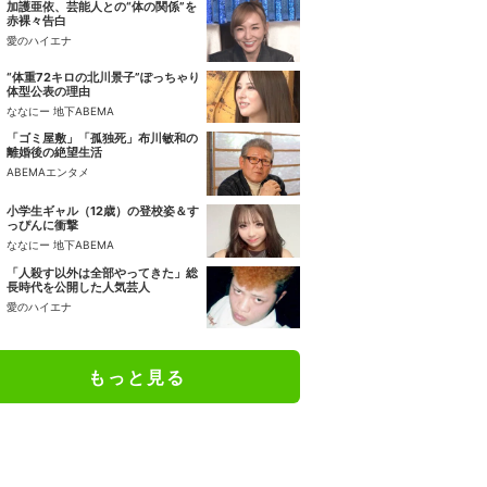
加護亜依、芸能人との“体の関係”を
赤裸々告白
愛のハイエナ
“体重72キロの北川景子”ぽっちゃり
体型公表の理由
ななにー 地下ABEMA
「ゴミ屋敷」「孤独死」布川敏和の
離婚後の絶望生活
ABEMAエンタメ
小学生ギャル（12歳）の登校姿＆す
っぴんに衝撃
ななにー 地下ABEMA
「人殺す以外は全部やってきた」総
長時代を公開した人気芸人
愛のハイエナ
もっと見る