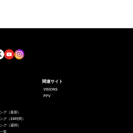
tt
Yout
Insta
ube
gram
関連サイト
VISIONS
PPV
ング（最新）
ング（24時間）
ング（週間）
一覧