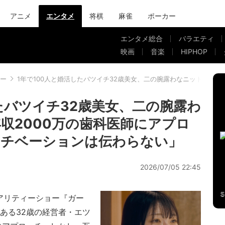
アニメ
エンタメ
将棋
麻雀
ポーカー
エンタメ総合
バラエティ
映画
音楽
HIPHOP
ー
1年で100人と婚活したバツイチ32歳美女、二の腕露わなニットワン
たバツイチ32歳美女、二の腕露わ
収2000万の歯科医師にアプロ
モチベーションは伝わらない」
2026/07/05 22:45
リアリティーショー『ガー
ある32歳の経営者・エツ