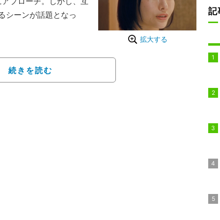
にアプローチ。しかし、互
記
るシーンが話題となっ
拡大する
ディ”が真剣勝負の婚活バト
”の違いは？」「顔・年収・
ど、建前を脱ぎ捨てた剥き
続きを読む
ティーショー。番組MC
、平祐奈が出演する。