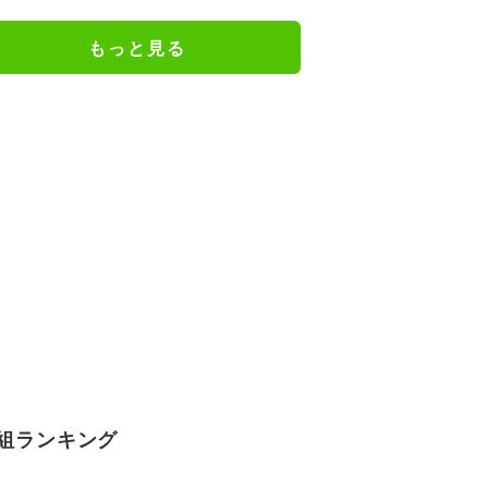
験…“別れの危機”を乗り越えた恋
人としての現在地
もっと見る
組ランキング