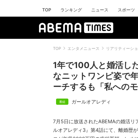
TOP
ランキング
ニュース
スポーツ
TOP
エンタメニュース
リアリティーショ
1年で100人と婚活し
なニットワンピ姿で年
ーチするも「私への
ガールオアレディ
7月5日に放送されたABEMAの婚活
ルオアレディ3』第4話にて、離婚歴が