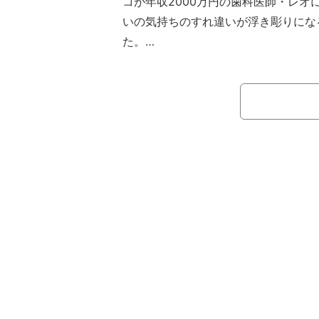
コが年収2000万円の歯科医師・レオ
いの気持ちのすれ違いが浮き彫りにな
た。
同番組は、“20代ガール”と“30代レ
ルを繰り広げ、「“付き合う”と“結婚
性格 結婚で一番大事な条件は？」な
出しの本音でぶつかり合う婚活リアリ
には、アンミカ、若槻千夏、藤森慎吾