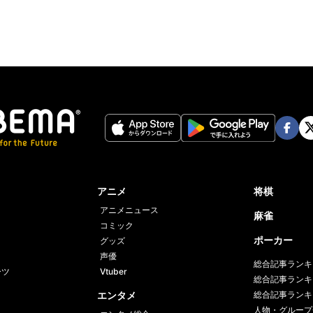
Face
Twi
book
er
アニメ
将棋
アニメニュース
麻雀
コミック
ポーカー
グッズ
声優
総合記事ランキ
ーツ
Vtuber
総合記事ランキ
エンタメ
総合記事ランキ
人物・グループ