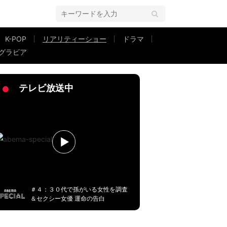
K-POP
リアリティーショー
ドラマ
グラビア
ピ姿で年収2000万の歯科医師にアプローチするも「私へのモチベーションは伝
テレビ放送中
＃４：３０代で孫がいる女性を調査
＆セクシー女優 運命の告白