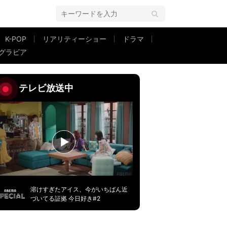
K-POP
リアリティーショー
ドラマ
グラビア
…」
テレビ放送中
溶けすぎたアイス、今がいちばん近
づいてる証拠 今日好き#2