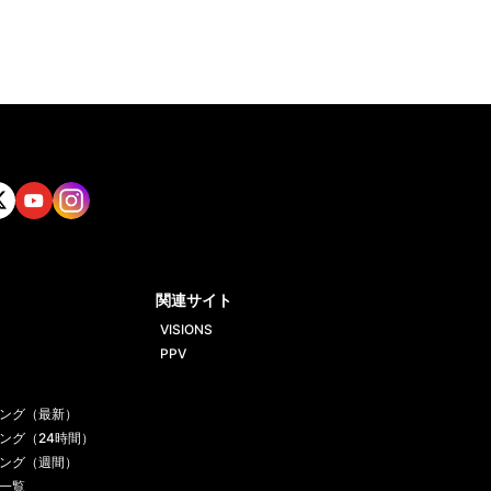
tt
Yout
Insta
ube
gram
関連サイト
VISIONS
PPV
ング（最新）
ング（24時間）
ング（週間）
一覧