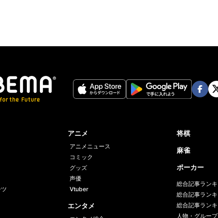
Face
Twi
book
er
アニメ
将棋
アニメニュース
麻雀
コミック
ポーカー
グッズ
声優
総合記事ランキ
ーツ
Vtuber
総合記事ランキ
エンタメ
総合記事ランキ
人物・グループ