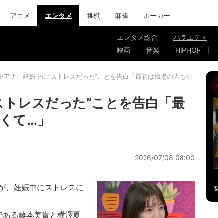
アニメ
エンタメ
将棋
麻雀
ポーカー
エンタメ総合
バラエティ
映画
音楽
HIPHOP
中アナ、妊娠中に”ストレスだった”ことを告白「最初は職場の人も知らなくて
ストレスだった”ことを告白「最
くて…」
2026/07/08 08:00
が、妊娠中にストレスに
である藤本美貴と横澤夏