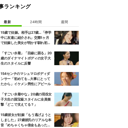
事ランキング
最新
24時間
週間
15歳で妊娠。相手は27歳…「停学
中に友達に紹介され」交際1ヶ月
で妊娠した美女が明かす馴れ初め
に「だいぶ危ねーよ！」小森純も
絶句
「すごい水着」「目線に困る」20
歳のダイナマイトボディの女子大
生のスタイルに反響
154センチのマシュマロボディダ
ンサー「初めてを…大事にとって
たから」イケメン男性にアピール
「すごい水着やな」20歳の現役女
子大生の国宝級スタイルに全員衝
撃「どこで支えてる？」
15歳彼女が妊娠「もう逃げようと
しました」27歳彼氏のリアルな本
音「めちゃくちゃ借金もあったの