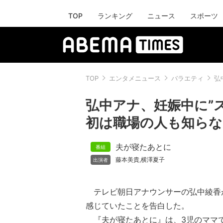
TOP
ランキング
ニュース
スポーツ
TOP
エンタメニュース
バラエティ
弘
弘中アナ、妊娠中に”
初は職場の人も知らな
夫が寝たあとに
藤本美貴
横澤夏子
,
テレビ朝日アナウンサーの弘中綾香
感じていたことを告白した。
『夫が寝たあとに』は、3児のママ