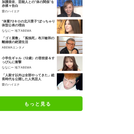
加護亜依、芸能人との“体の関係”を
赤裸々告白
愛のハイエナ
“体重72キロの北川景子”ぽっちゃり
体型公表の理由
ななにー 地下ABEMA
「ゴミ屋敷」「孤独死」布川敏和の
離婚後の絶望生活
ABEMAエンタメ
小学生ギャル（12歳）の登校姿＆す
っぴんに衝撃
ななにー 地下ABEMA
「人殺す以外は全部やってきた」総
長時代を公開した人気芸人
愛のハイエナ
もっと見る