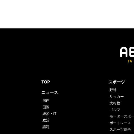
TOP
スポーツ
野球
ニュース
サッカー
国内
大相撲
国際
ゴルフ
経済・IT
モータースポ
政治
ボートレース
話題
スポーツ総合