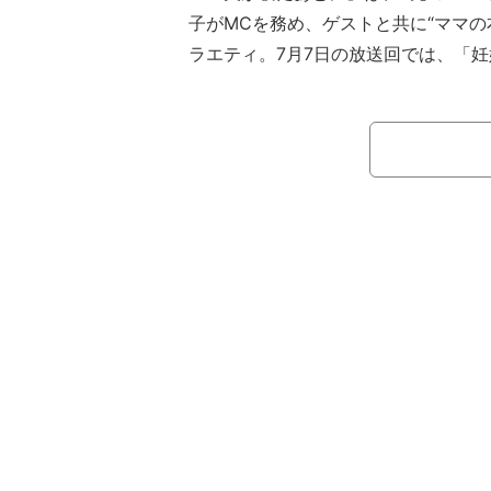
子がMCを務め、ゲストと共に“ママの
ラエティ。7月7日の放送回では、「
プ5」と題して、ゲストに1児のママ
た。