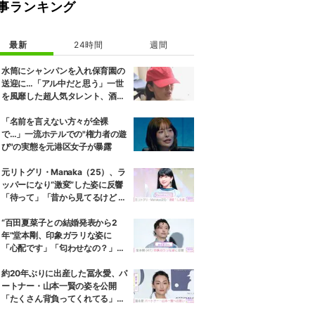
事ランキング
最新
24時間
週間
水筒にシャンパンを入れ保育園の
送迎に…「アル中だと思う」一世
を風靡した超人気タレント、酒漬
けだった日々を告白
「名前を言えない方々が全裸
で…」一流ホテルでの"権力者の遊
び"の実態を元港区女子が暴露
元リトグリ・Manaka（25）、ラ
ッパーになり“激変”した姿に反響
「待って」「昔から見てるけど 最
近ずっと可愛くなってる」
“百田夏菜子との結婚発表から2
年”堂本剛、印象ガラリな姿に
「心配です」「匂わせなの？」な
どさまざまな声
約20年ぶりに出産した冨永愛、パ
ートナー・山本一賢の姿を公開
「たくさん背負ってくれてる」感
謝の思いをつづる