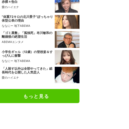
赤裸々告白
愛のハイエナ
“体重72キロの北川景子”ぽっちゃり
体型公表の理由
ななにー 地下ABEMA
「ゴミ屋敷」「孤独死」布川敏和の
離婚後の絶望生活
ABEMAエンタメ
小学生ギャル（12歳）の登校姿＆す
っぴんに衝撃
ななにー 地下ABEMA
「人殺す以外は全部やってきた」総
長時代を公開した人気芸人
愛のハイエナ
もっと見る