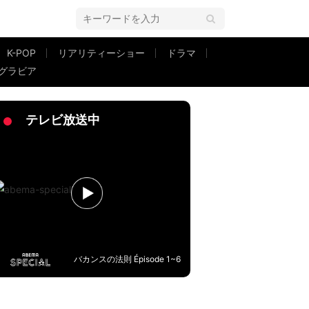
K-POP
リアリティーショー
ドラマ
グラビア
ブ配信内容を告白「ギフトの数だけ…」
テレビ放送中
バカンスの法則 Épisode 1~6