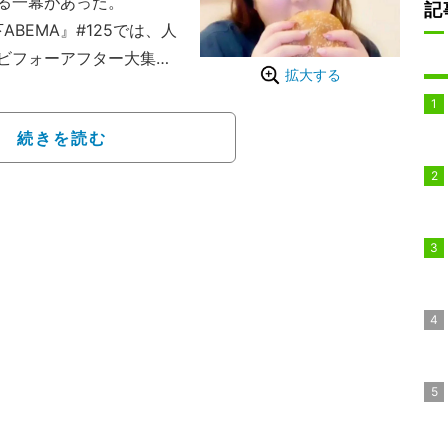
る一幕があった。
記
BEMA』#125では、人
ビフォーアフター大集合
拡大する
に登場したのが、ラーメン
プラス72kgしてしまった
続きを読む
た元コンカフェ嬢だ。