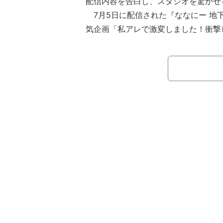
配信内容を告白し、スタジオを驚かせ
7月5日に配信された『ななにー 地下A
気企画「私アレで激変しました！衝撃
SP！」の第5弾が実施された。そこ
が大好きで体重48kgから120kgまで
えみっくす。ビッグに激変してしまっ