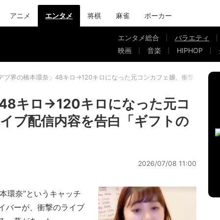
アニメ
エンタメ
将棋
麻雀
ポーカー
エンタメ総合
バラエティ
映画
音楽
HIPHOP
デブ界の橋本環奈」48キロ→120キロになった元コンカフェ嬢、衝撃のライ
48キロ→120キロになった元コ
イブ配信内容を告白「ギフトの
2026/07/08 11:00
本環奈”というキャッチ
イバーが、衝撃のライブ