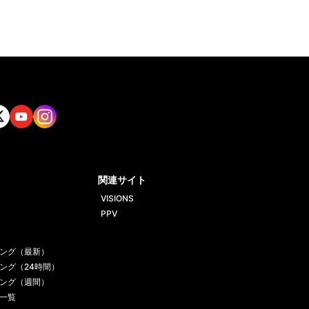
tt
Yout
Insta
ube
gram
関連サイト
VISIONS
PPV
ング（最新）
ング（24時間）
ング（週間）
一覧