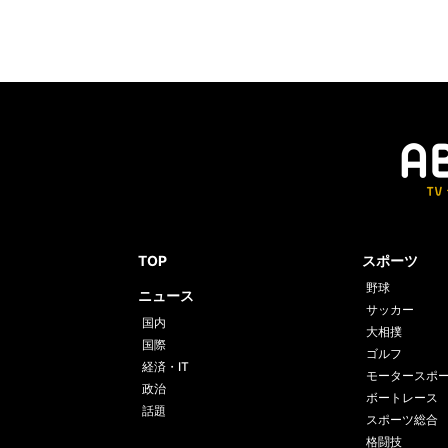
TOP
スポーツ
野球
ニュース
サッカー
国内
大相撲
国際
ゴルフ
経済・IT
モータースポ
政治
ボートレース
話題
スポーツ総合
格闘技