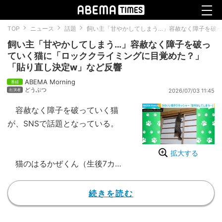
TOP
ニュース
話題
飼い主「甘やかしてしまう…」容赦なく障子を破
飼い主「甘やかしてしまう…」容赦なく障子を破っ
ていく猫に「ロッククライミングに目覚めた？」
「貼り直し決定w」など反響
ABEMA Morning
どうぶつ
2026/07/03 11:45
容赦なく障子を破っていく猫
が、SNSで話題となっている。
拡大する
猫のはるかぜくん（生後7カ
月）。性格は、猪突猛進。見事な
障子クラッシャーの誕生だ。「い
続きを読む
やぁぁぁぁ！」と言いながらも撮
影を続ける飼い主（@engawaaa