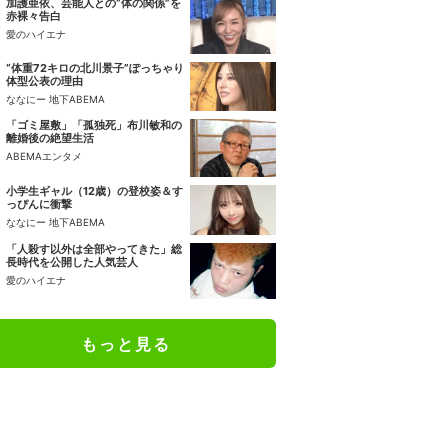
加護亜依、芸能人との“体の関係”を
赤裸々告白
愛のハイエナ
“体重72キロの北川景子”ぽっちゃり
体型公表の理由
ななにー 地下ABEMA
「ゴミ屋敷」「孤独死」布川敏和の
離婚後の絶望生活
ABEMAエンタメ
小学生ギャル（12歳）の登校姿＆す
っぴんに衝撃
ななにー 地下ABEMA
「人殺す以外は全部やってきた」総
長時代を公開した人気芸人
愛のハイエナ
もっと見る