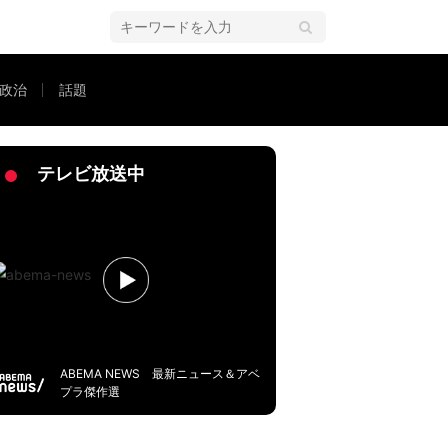
政治
話題
ついても告白「世間に中卒だと思われてるけど大卒。英語の推薦で受かった」
テレビ放送中
ABEMA NEWS 最新ニュース＆アベ
プラ傑作選