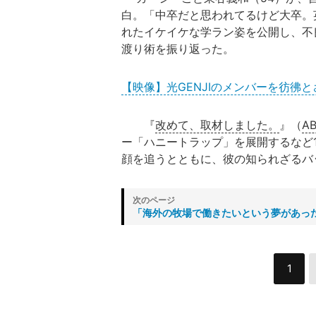
白。「中卒だと思われてるけど大卒。
れたイケイケな学ラン姿を公開し、不
渡り術を振り返った。
【映像】光GENJIのメンバーを彷彿
『
改めて、取材しました。
』（
A
ー「ハニートラップ」を展開するなど1
顔を追うとともに、彼の知られざるバ
「海外の牧場で働きたいという夢があっ
1