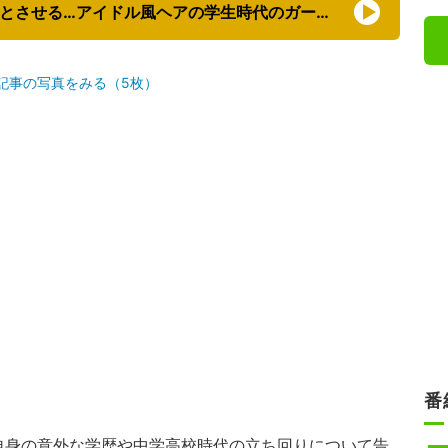
【映像】光GENJIのメンバーを彷彿とさせる…アイドル風ヘアの学生時代のガーシー
記事の写真をみる（5枚）
番
身の意外な学歴や中学高校時代の立ち回りについて告