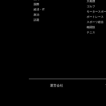
大相撲
国際
ゴルフ
経済・IT
モータースポ
政治
ボートレース
話題
スポーツ総合
格闘技
テニス
運営会社