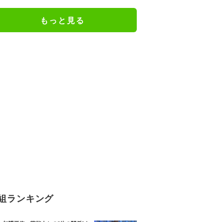
枚」「考える犬」「本当にかわい
い」など反響
もっと見る
組ランキング