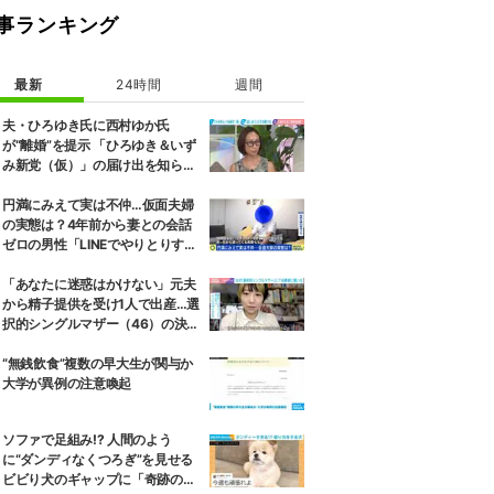
事ランキング
最新
24時間
週間
夫・ひろゆき氏に西村ゆか氏
が“離婚”を提示 「ひろゆき＆いず
み新党（仮）」の届け出を知らさ
れず激怒「信頼関係が保てない状
態で夫婦を続けるのは無理」
円満にみえて実は不仲…仮面夫婦
の実態は？4年前から妻との会話
ゼロの男性「LINEでやりとりする
も塩対応」「私の悪口を言うから
娘は寄り付いてこない」
「あなたに迷惑はかけない」元夫
から精子提供を受け1人で出産…選
択的シングルマザー（46）の決断
と葛藤、養育費も求めず
“無銭飲食”複数の早大生が関与か
大学が異例の注意喚起
ソファで足組み!? 人間のよう
に“ダンディなくつろぎ”を見せる
ビビり犬のギャップに「奇跡の一