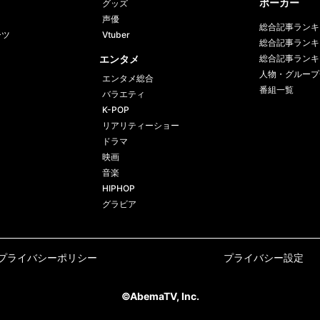
ポーカー
グッズ
声優
総合記事ランキ
ーツ
Vtuber
総合記事ランキ
エンタメ
総合記事ランキ
人物・グループ
エンタメ総合
番組一覧
バラエティ
K-POP
リアリティーショー
ドラマ
映画
音楽
HIPHOP
グラビア
プライバシーポリシー
プライバシー設定
©AbemaTV, Inc.