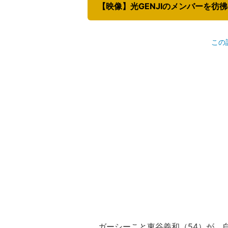
この
ガーシーこと東谷義和（54）が、自