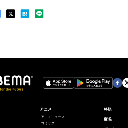
Twit
ter
Face
Twi
book
er
アニメ
将棋
アニメニュース
麻雀
コミック