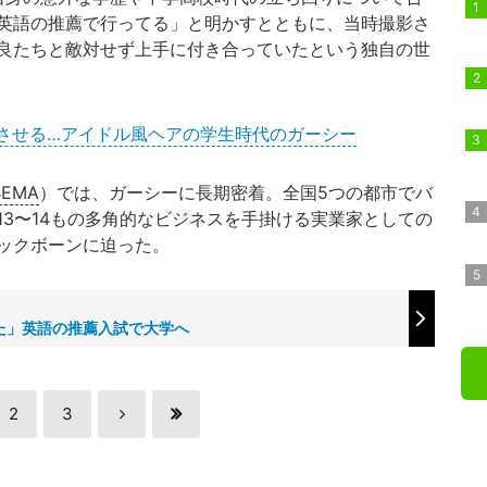
英語の推薦で行ってる」と明かすとともに、当時撮影さ
良たちと敵対せず上手に付き合っていたという独自の世
とさせる…アイドル風ヘアの学生時代のガーシー
BEMA
）では、ガーシーに長期密着。全国5つの都市でバ
3〜14もの多角的なビジネスを手掛ける実業家としての
ックボーンに迫った。
た」英語の推薦入試で大学へ
2
3