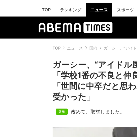
TOP
ランキング
ニュース
スポーツ
TOP
ニュース
国内
ガーシー、“アイ
ガーシー、“アイドル
「学校1番の不良と仲
「世間に中卒だと思わ
受かった」
改めて、取材しました。