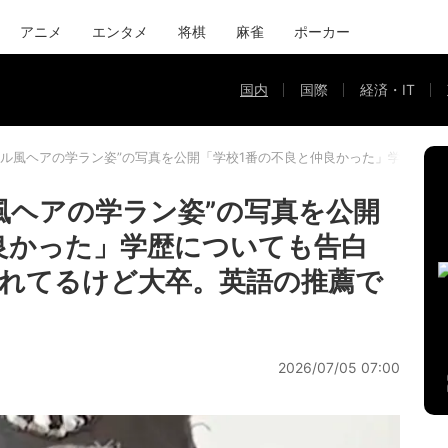
アニメ
エンタメ
将棋
麻雀
ポーカー
国内
国際
経済・IT
ドル風ヘアの学ラン姿”の写真を公開「学校1番の不良と仲良かった」学歴に
風ヘアの学ラン姿”の写真を公開
良かった」学歴についても告白
れてるけど大卒。英語の推薦で
2026/07/05 07:00