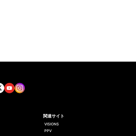
tt
Yout
Insta
ube
gram
関連サイト
VISIONS
PPV