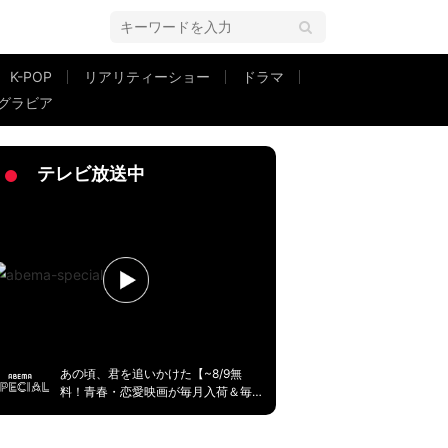
K-POP
リアリティーショー
ドラマ
グラビア
」など反響
テレビ放送中
あの頃、君を追いかけた【~8/9無
料！青春・恋愛映画が毎月入荷＆毎
週無料】