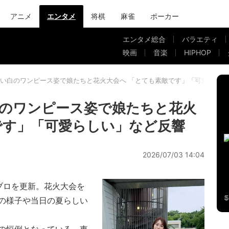
アニメ
エンタメ
将棋
麻雀
ポーカー
エンタメ総合
バラエティ
映画
音楽
HIPHOP
い白のワンピース姿で娘たちと花火大会へ 「とても素敵です」「可愛らしい
のワンピース姿で娘たちと花火
です」「可愛らしい」など反響
2026/07/03 14:04
ブロを更新。花火大会を
の様子や当日の夏らしい