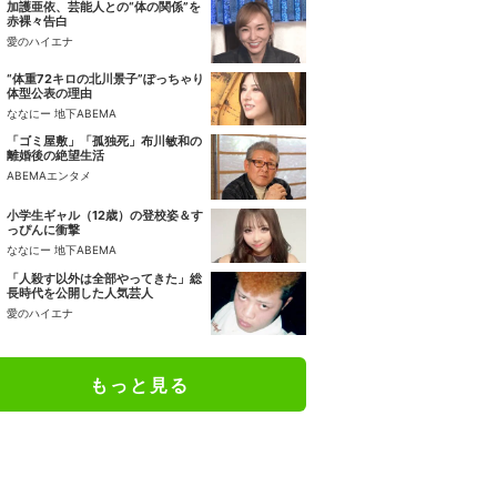
加護亜依、芸能人との“体の関係”を
赤裸々告白
愛のハイエナ
“体重72キロの北川景子”ぽっちゃり
体型公表の理由
ななにー 地下ABEMA
「ゴミ屋敷」「孤独死」布川敏和の
離婚後の絶望生活
ABEMAエンタメ
小学生ギャル（12歳）の登校姿＆す
っぴんに衝撃
ななにー 地下ABEMA
「人殺す以外は全部やってきた」総
長時代を公開した人気芸人
愛のハイエナ
もっと見る