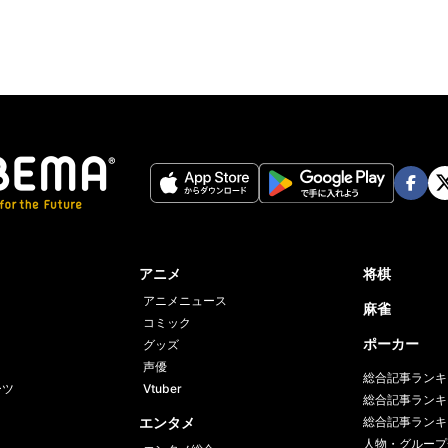
Face
Twi
book
er
アニメ
将棋
アニメニュース
麻雀
コミック
ポーカー
グッズ
声優
総合記事ランキ
ーツ
Vtuber
総合記事ランキ
エンタメ
総合記事ランキ
人物・グループ