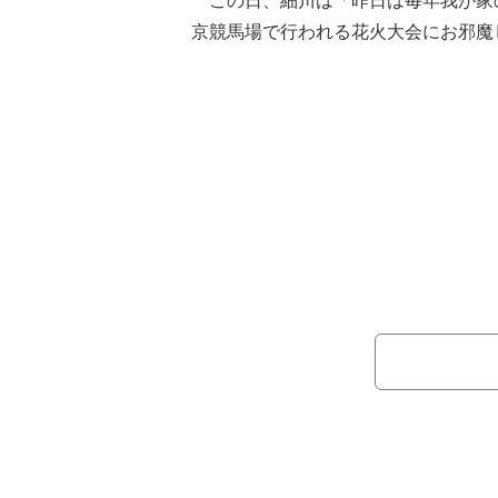
この日、細川は「昨日は毎年我が家
京競馬場で行われる花火大会にお邪魔
し、家族で恒例イベントを満喫したこ
ついては、「娘は浴衣でしたが、私は
スで参加です」と明かし、浴衣を着た
ワンピース姿の細川の写真を披露した