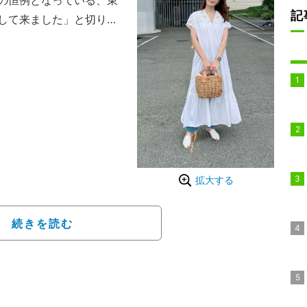
の恒例となっている、東
記
して来ました」と切り出
とを報告。当日の装いに
運転もあるのでワンピー
2人の娘と白い爽やかな
。
拡大する
続きを読む