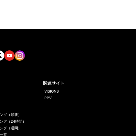
tt
Yout
Insta
ube
gram
関連サイト
VISIONS
PPV
ング（最新）
ング（24時間）
ング（週間）
一覧