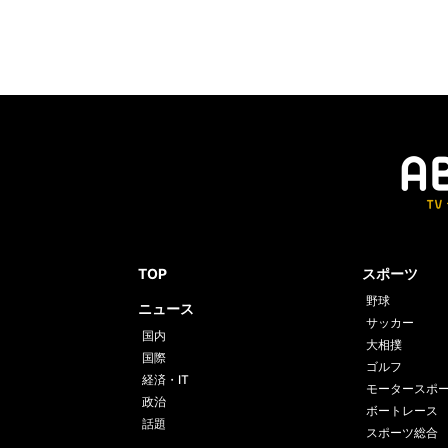
TOP
スポーツ
野球
ニュース
サッカー
国内
大相撲
国際
ゴルフ
経済・IT
モータースポ
政治
ボートレース
話題
スポーツ総合