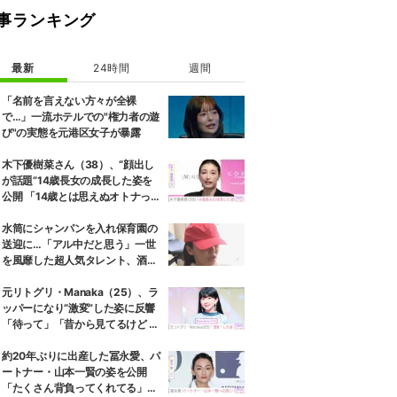
事ランキング
最新
24時間
週間
「名前を言えない方々が全裸
で…」一流ホテルでの"権力者の遊
び"の実態を元港区女子が暴露
木下優樹菜さん（38）、“顔出し
が話題”14歳長女の成長した姿を
公開 「14歳とは思えぬオトナっぽ
さ」「優樹菜ちゃんにそっくりす
ぎる」など反響
水筒にシャンパンを入れ保育園の
送迎に…「アル中だと思う」一世
を風靡した超人気タレント、酒漬
けだった日々を告白
元リトグリ・Manaka（25）、ラ
ッパーになり“激変”した姿に反響
「待って」「昔から見てるけど 最
近ずっと可愛くなってる」
約20年ぶりに出産した冨永愛、パ
ートナー・山本一賢の姿を公開
「たくさん背負ってくれてる」感