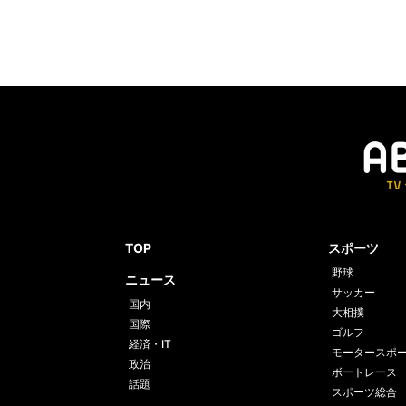
TOP
スポーツ
野球
ニュース
サッカー
国内
大相撲
国際
ゴルフ
経済・IT
モータースポ
政治
ボートレース
話題
スポーツ総合