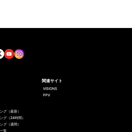
tt
Yout
Insta
ube
gram
関連サイト
VISIONS
PPV
ング（最新）
ング（24時間）
ング（週間）
一覧