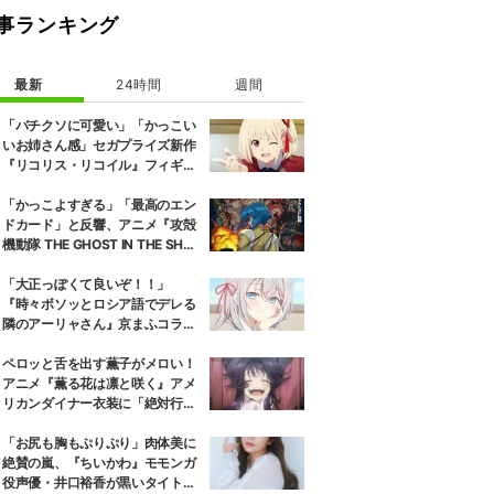
事ランキング
最新
24時間
週間
「バチクソに可愛い」「かっこい
いお姉さん感」セガプライズ新作
『リコリス・リコイル』フィギュ
ア解禁に反響続々
「かっこよすぎる」「最高のエン
ドカード」と反響、アニメ『攻殻
機動隊 THE GHOST IN THE SHEL
L』第5話エンドカード公開
「大正っぽくて良いぞ！！」
『時々ボソッとロシア語でデレる
隣のアーリャさん』京まふコラボ
の特別衣装ビジュアルに絶賛の声
ペロッと舌を出す薫子がメロい！
アニメ『薫る花は凛と咲く』アメ
リカンダイナー衣装に「絶対行き
ます」の声
「お尻も胸もぷりぷり」肉体美に
絶賛の嵐、『ちいかわ』モモンガ
役声優・井口裕香が黒いタイトウ