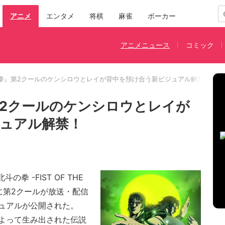
アニメ
エンタメ
将棋
麻雀
ポーカー
アニメニュース
コミック
拳』第2クールのケンシロウとレイが背中を預け合う新ビジュアル解禁！
2クールのケンシロウとレイが
ュアル解禁！
 -FIST OF THE
7年に第2クールが放送・配信
ュアルが公開された。
よって生み出された伝説