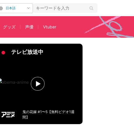
日本語
グッズ
声優
Vtuber
テレビ放送中
鬼の花嫁 #1〜5【無料ビデオ1週
間】