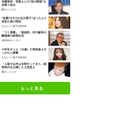
加護亜依、芸能人との“体の関係”を
赤裸々告白
愛のハイエナ
“体重72キロの北川景子”ぽっちゃり
体型公表の理由
ななにー 地下ABEMA
「ゴミ屋敷」「孤独死」布川敏和の
離婚後の絶望生活
ABEMAエンタメ
小学生ギャル（12歳）の登校姿＆す
っぴんに衝撃
ななにー 地下ABEMA
「人殺す以外は全部やってきた」総
長時代を公開した人気芸人
愛のハイエナ
もっと見る