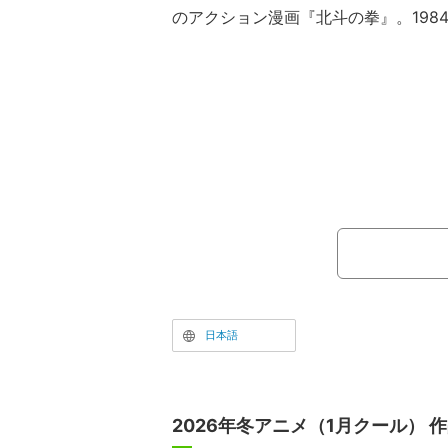
のアクション漫画『北斗の拳』。198
りに、様々なメディアミックスを通じ
ンに愛され続けている。累計発行部数
に“アクション漫画の金字塔”と呼ぶに
た。
日本語
2026年冬アニメ（1月クール） 