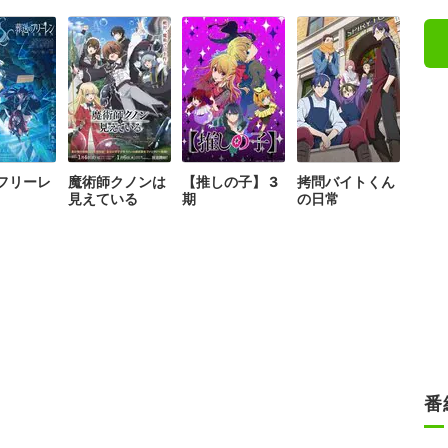
フリーレ
魔術師クノンは
【推しの子】 3
拷問バイトくん
見えている
期
の日常
番