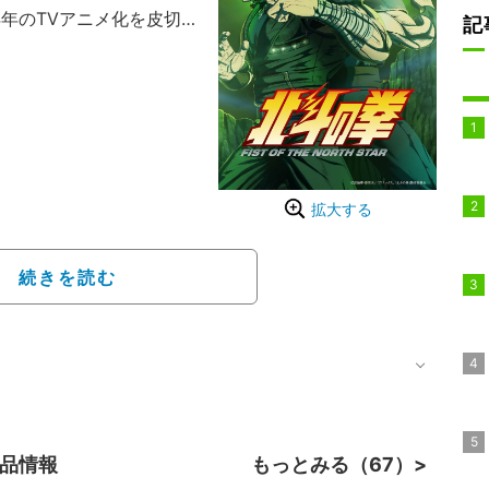
4年のTVアニメ化を皮切
記
て現在まで国内外のファ
は1億部を超え、まさ
ふさわしい存在となっ
拡大する
続きを読む
作品情報
もっとみる（67）