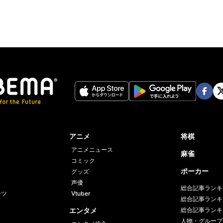
Face
Twi
book
er
アニメ
将棋
アニメニュース
麻雀
コミック
ポーカー
グッズ
声優
総合記事ランキ
ーツ
Vtuber
総合記事ランキ
エンタメ
総合記事ランキ
人物・グループ