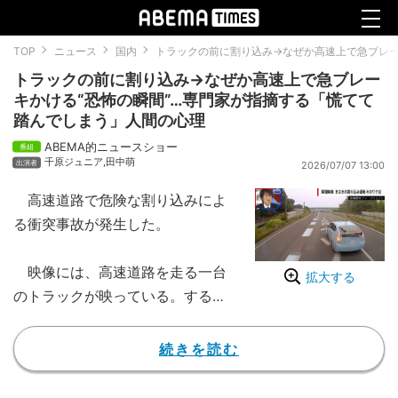
TOP
ニュース
国内
トラックの前に割り込み→なぜか高速上で急ブレー
トラックの前に割り込み→なぜか高速上で急ブレー
キかける“恐怖の瞬間”…専門家が指摘する「慌てて
踏んでしまう」人間の心理
ABEMA的ニュースショー
千原ジュニア
,
田中萌
2026/07/07 13:00
高速道路で危険な割り込みによ
る衝突事故が発生した。
映像には、高速道路を走る一台
拡大する
のトラックが映っている。する
と、右車線から乗用車がトラック
の前に車線変更してくる。その直
続きを読む
後、乗用車はなぜか急ブレーキを
し、そこに後ろにいたトラックが