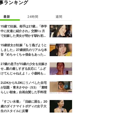
事ランキング
最新
24時間
週間
15歳で妊娠。相手は27歳…「停学
中に友達に紹介され」交際1ヶ月
で妊娠した美女が明かす馴れ初め
に「だいぶ危ねーよ！」小森純も
絶句
15歳彼女が妊娠「もう逃げようと
しました」27歳彼氏のリアルな本
音「めちゃくちゃ借金もあったの
で…」
27歳の息子が15歳の少女を妊娠さ
せ…親の厳しすぎる反応に「ふざ
けてんじゃねえよ！」小森純も怒
り
2LDKから1LDKにリノベした自宅
が話題・青木さやか（53）「素晴
らしい朝食」自画自賛した手料理
「すごい水着」「目線に困る」20
歳のダイナマイトボディの女子大
生のスタイルに反響