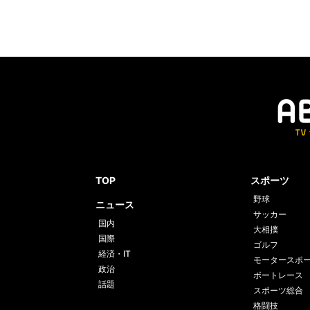
TOP
スポーツ
野球
ニュース
サッカー
国内
大相撲
国際
ゴルフ
経済・IT
モータースポ
政治
ボートレース
話題
スポーツ総合
格闘技