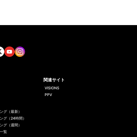
tt
Yout
Insta
ube
gram
関連サイト
VISIONS
PPV
ング（最新）
ング（24時間）
ング（週間）
一覧