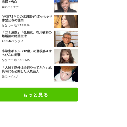
赤裸々告白
愛のハイエナ
“体重72キロの北川景子”ぽっちゃり
体型公表の理由
ななにー 地下ABEMA
「ゴミ屋敷」「孤独死」布川敏和の
離婚後の絶望生活
ABEMAエンタメ
小学生ギャル（12歳）の登校姿＆す
っぴんに衝撃
ななにー 地下ABEMA
「人殺す以外は全部やってきた」総
長時代を公開した人気芸人
愛のハイエナ
もっと見る