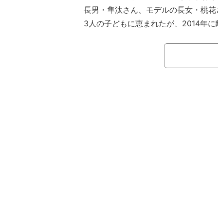
長男・隼汰さん、モデルの長女・桃花
3人の子どもに恵まれたが、2014年
布川は離婚後も、つちやと交流する様子を
していて、敬老の日に孫たちからプレ
真や、総勢10人が大集合した家族シ
た。