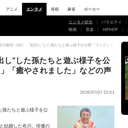
アニメ
エンタメ
将棋
麻雀
ポーカー
エンタメ総合
バラエティ
映画
音楽
HIPHOP
布川敏和（60）、“顔出し”した孫たちと遊ぶ様子を公開「フックンそっくり
顔出し”した孫たちと遊ぶ様子を公
り」「癒やされました」などの声
2026/07/07 23:52
た孫たちと遊ぶ様子を公
りと結婚した布川。俳優の