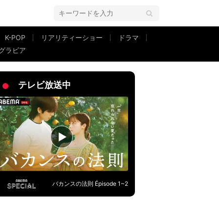
K-POP
リアリティーショー
ドラマ
グラビア
」「癒やされました」などの声
テレビ放送中
バカンスの法則 Épisode 1~2