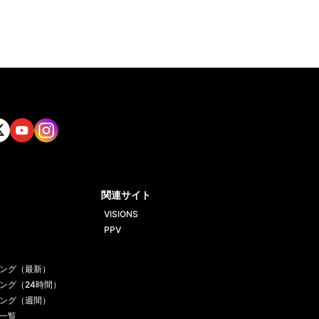
tt
Yout
Insta
ube
gram
関連サイト
VISIONS
PPV
ング（最新）
ング（24時間）
ング（週間）
一覧