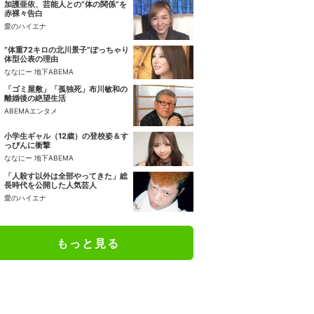
加護亜依、芸能人との“体の関係”を
赤裸々告白
愛のハイエナ
“体重72キロの北川景子”ぽっちゃり
体型公表の理由
ななにー 地下ABEMA
「ゴミ屋敷」「孤独死」布川敏和の
離婚後の絶望生活
ABEMAエンタメ
小学生ギャル（12歳）の登校姿＆す
っぴんに衝撃
ななにー 地下ABEMA
「人殺す以外は全部やってきた」総
長時代を公開した人気芸人
愛のハイエナ
もっと見る