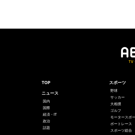
TOP
スポーツ
野球
ニュース
サッカー
国内
大相撲
国際
ゴルフ
経済・IT
モータースポ
政治
ボートレース
話題
スポーツ総合