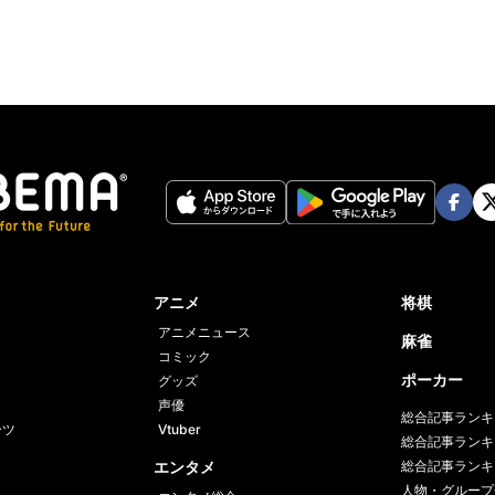
Face
Twi
book
er
アニメ
将棋
アニメニュース
麻雀
コミック
ポーカー
グッズ
声優
総合記事ランキ
ーツ
Vtuber
総合記事ランキ
エンタメ
総合記事ランキ
人物・グループ