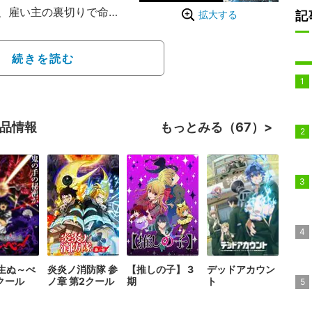
、雇い主の裏切りで命を
記
拡大する
物」の力で過去にタイム
向かう姿を描く。
続きを読む
億回を超えており、202
ている。
作品情報
もっとみる（67）
生ぬ～べ
炎炎ノ消防隊 参
【推しの子】 3
デッドアカウン
2クール
ノ章 第2クール
期
ト