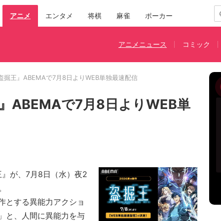
アニメ
エンタメ
将棋
麻雀
ポーカー
アニメニュース
コミック
掘王』ABEMAで7月8日よりWEB単独最速配信
ABEMAで7月8日よりWEB単
』が、7月8日（水）夜2
。
作とする異能力アクショ
」と、人間に異能力を与