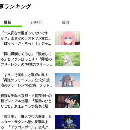
事ランキング
最新
24時間
週間
「一人変なの混ざってないです
か？」まさかのラストワン賞に…
『ぼっち・ざ・ろっく！』ジャー
ジメイド姿にツッコミ殺到
「岡山満喫してるな」「観光して
る」とファンほっこり！『葬送の
フリーレン』の“烏城のフリーレ
ン”に早くも次を期待する声
「ようこそ岡山」と歓迎の嵐！
『葬送のフリーレン』公式が“放
浪のフリーレン”を投稿、フット
ワークも話題に
猫猫＆壬氏の京都・上賀茂神社の
新ビジュアル公開、『薬屋のひと
りごと』京まふコラボ発表に期待
の反響
「救世主」「魔人ブウの友達」ミ
スター・サタンへ熱い反響集ま
る、『ドラゴンボール』公式アカ