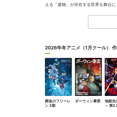
える「遺物」が存在する世界を舞台に
落としかけた主人公・剛力遼河が「遺
スリップし、前世の記憶を武器に立ち
ウェブトゥーン版は世界累積回覧数5
6年7月からのTVアニメ化が発表され
2026年冬アニメ（1月クール） 
葬送のフリーレ
ダーウィン事変
地獄先
ン 2期
～ 第