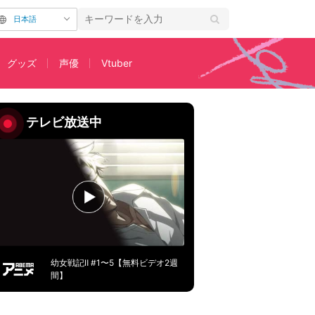
日本語
グッズ
声優
Vtuber
テレビ放送中
幼女戦記Ⅱ #1〜5【無料ビデオ2週
間】