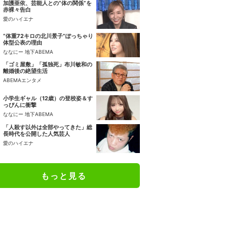
加護亜依、芸能人との“体の関係”を
赤裸々告白
愛のハイエナ
“体重72キロの北川景子”ぽっちゃり
体型公表の理由
ななにー 地下ABEMA
「ゴミ屋敷」「孤独死」布川敏和の
離婚後の絶望生活
ABEMAエンタメ
小学生ギャル（12歳）の登校姿＆す
っぴんに衝撃
ななにー 地下ABEMA
「人殺す以外は全部やってきた」総
長時代を公開した人気芸人
愛のハイエナ
もっと見る