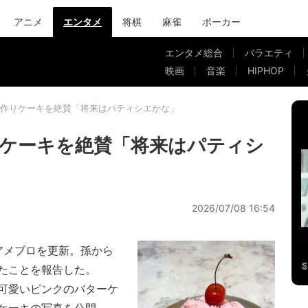
アニメ
エンタメ
将棋
麻雀
ポーカー
エンタメ総合
バラエティ
映画
音楽
HIPHOP
作りケーキを絶賛「将来はパティシエかな」
ケーキを絶賛「将来はパティシ
2026/07/08 16:54
アメブロを更新。孫から
たことを報告した。
可愛いピンクのバターケ