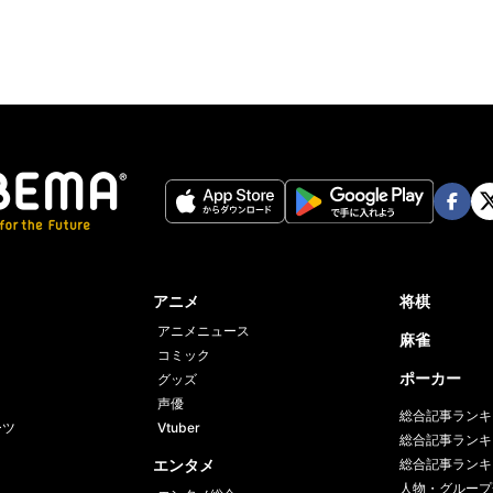
Face
Twi
book
er
アニメ
将棋
アニメニュース
麻雀
コミック
ポーカー
グッズ
声優
総合記事ランキ
ーツ
Vtuber
総合記事ランキ
エンタメ
総合記事ランキ
人物・グループ