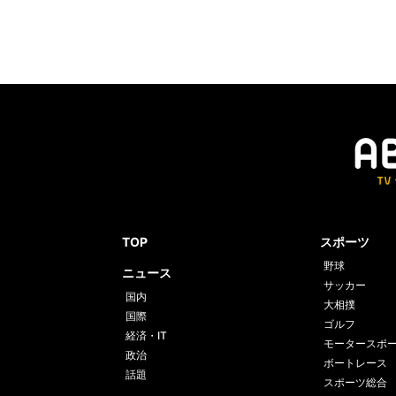
TOP
スポーツ
野球
ニュース
サッカー
国内
大相撲
国際
ゴルフ
経済・IT
モータースポ
政治
ボートレース
話題
スポーツ総合