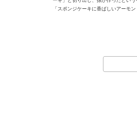
ーキ」と切り出し、孫が作ったという
「スポンジケーキに香ばしいアーモン
仕上がってます 色のバランスも華やか
栄えを絶賛した。
続けて、孫の腕前に「やるね～」と
し「将来はパティシエかな？」と期待