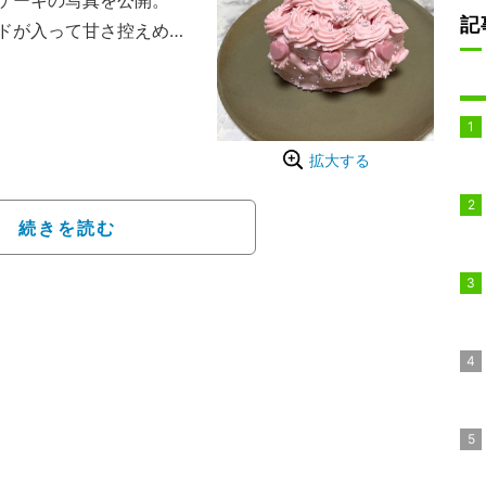
ケーキの写真を公開。
記
ドが入って甘さ控えめに
でGOOD」と、その出来
感心した様子でコメント
をつづった。
拡大する
続きを読む