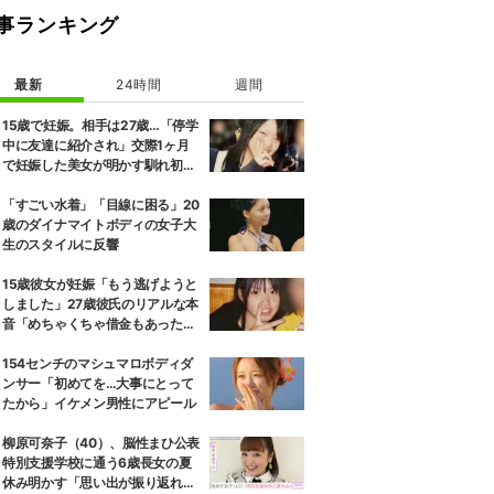
事ランキング
最新
24時間
週間
15歳で妊娠。相手は27歳…「停学
中に友達に紹介され」交際1ヶ月
で妊娠した美女が明かす馴れ初め
に「だいぶ危ねーよ！」小森純も
絶句
「すごい水着」「目線に困る」20
歳のダイナマイトボディの女子大
生のスタイルに反響
15歳彼女が妊娠「もう逃げようと
しました」27歳彼氏のリアルな本
音「めちゃくちゃ借金もあったの
で…」
154センチのマシュマロボディダ
ンサー「初めてを…大事にとって
たから」イケメン男性にアピール
柳原可奈子（40）、脳性まひ公表
特別支援学校に通う6歳長女の夏
休み明かす「思い出が振り返れ