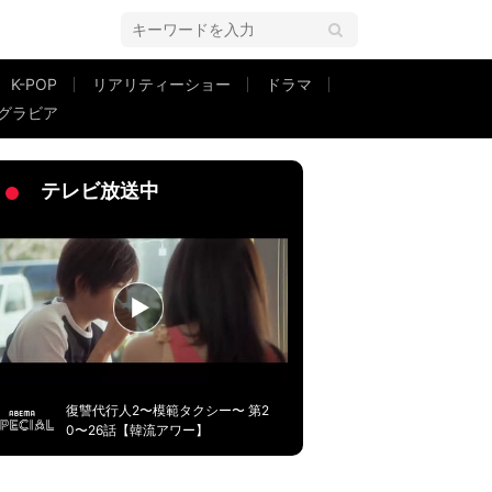
K-POP
リアリティーショー
ドラマ
グラビア
テレビ放送中
復讐代行人2〜模範タクシー〜 第2
0〜26話【韓流アワー】