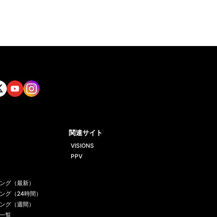
tt
Yout
Insta
ube
gram
関連サイト
VISIONS
PPV
ング（最新）
ング（24時間）
ング（週間）
一覧