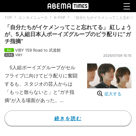
TOP
エンタメニュース
K-POP
「自分たちがイケメンってこと忘れてる
「自分たちがイケメンってこと忘れてる」 紅しょう
が、5人組日本人ボーイズグループのビラ配りに“ガ
チ指摘”
VIBY 159 Road to 武道館
VIBY
2026/07/09 15:15
5人組ボーイズグループがセル
フライブに向けてビラ配りに奮闘
するも、スタジオの芸人からは
「もっと散らないと」と“ガチ指
拡大する
摘”が入る場面があった。
BTSやTOMORROW X TOGETH
ERらを発掘したキム・ミジョン
続きを読む
氏の新レーベル「Rii.MJ（リ・エ
ムジェイ）」で、第一弾のボーイ