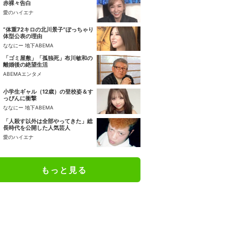
赤裸々告白
愛のハイエナ
“体重72キロの北川景子”ぽっちゃり
体型公表の理由
ななにー 地下ABEMA
「ゴミ屋敷」「孤独死」布川敏和の
離婚後の絶望生活
ABEMAエンタメ
小学生ギャル（12歳）の登校姿＆す
っぴんに衝撃
ななにー 地下ABEMA
「人殺す以外は全部やってきた」総
長時代を公開した人気芸人
愛のハイエナ
もっと見る