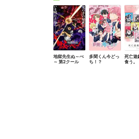
地獄先生ぬ～べ
多聞くん今どっ
死亡遊
～ 第2クール
ち！？
食う。