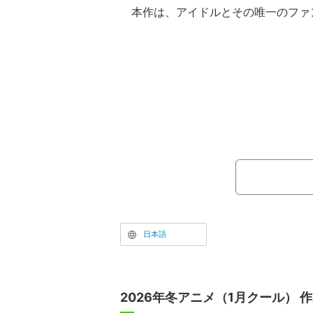
本作は、アイドルとその唯一のファ
ター」を目指す“ジャパニーズドリーム
Xで公開された第1話が約4万リポスト
など大きな反響を呼び、待望のアニメ
日本語
2026年冬アニメ（1月クール） 