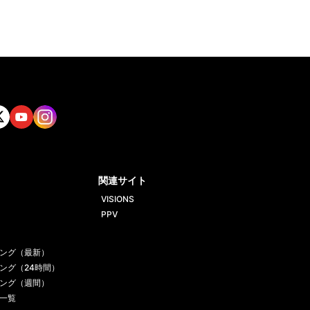
tt
Yout
Insta
ube
gram
関連サイト
VISIONS
PPV
ング（最新）
ング（24時間）
ング（週間）
一覧