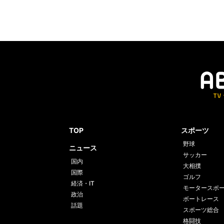
TOP
スポーツ
野球
ニュース
サッカー
国内
大相撲
国際
ゴルフ
経済・IT
モータースポ
政治
ボートレース
話題
スポーツ総合
格闘技