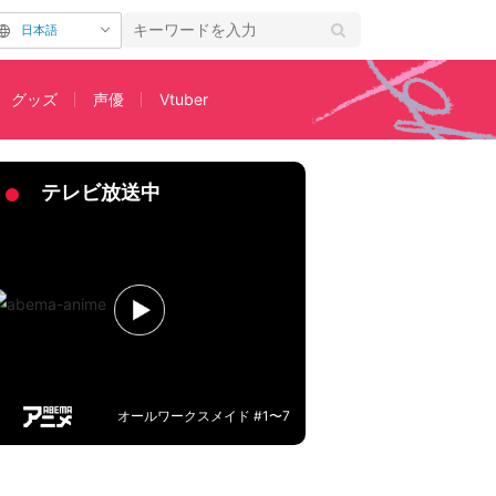
日本語
グッズ
声優
Vtuber
解禁
テレビ放送中
オールワークスメイド #1〜7