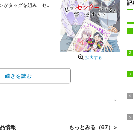
記
ンがタッグを組み「セン
”ストーリー。2023年に
、20万いいねを獲得する
化となった。
拡大する
続きを読む
作品情報
もっとみる（67）