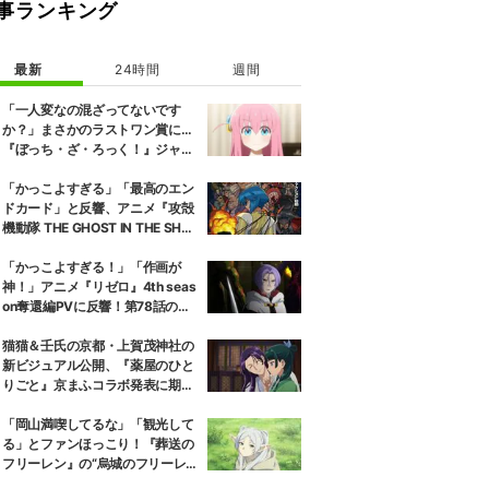
事ランキング
最新
24時間
週間
「一人変なの混ざってないです
か？」まさかのラストワン賞に…
『ぼっち・ざ・ろっく！』ジャー
ジメイド姿にツッコミ殺到
「かっこよすぎる」「最高のエン
ドカード」と反響、アニメ『攻殻
機動隊 THE GHOST IN THE SHEL
L』第5話エンドカード公開
「かっこよすぎる！」「作画が
神！」アニメ『リゼロ』4th seas
on奪還編PVに反響！第78話のあ
らすじ・先行カット公開
猫猫＆壬氏の京都・上賀茂神社の
新ビジュアル公開、『薬屋のひと
りごと』京まふコラボ発表に期待
の反響
「岡山満喫してるな」「観光して
る」とファンほっこり！『葬送の
フリーレン』の“烏城のフリーレ
ン”に早くも次を期待する声