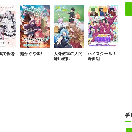
戯で飯を
超かぐや姫!
人外教室の人間
ハイスクール！
嫌い教師
奇面組
番