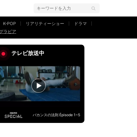
K-POP
リアリティーショー
ドラマ
グラビア
場
テレビ放送中
バカンスの法則 Épisode 1~5