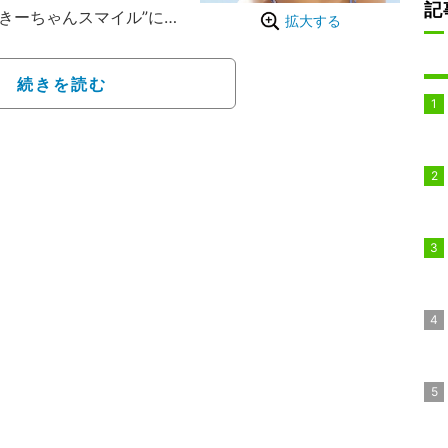
記
“きーちゃんスマイル”に釘
拡大する
者を対象に、「直筆サイ
続きを読む
ゼント企画も実施されて
11月14日生まれ、東京都
映画鑑賞、読書、白米を
に寝られること、変顔。