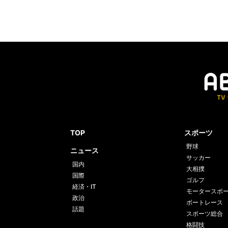
TOP
スポーツ
野球
ニュース
サッカー
国内
大相撲
国際
ゴルフ
経済・IT
モータースポ
政治
ボートレース
話題
スポーツ総合
格闘技