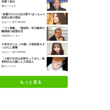
赤裸々告白
愛のハイエナ
“体重72キロの北川景子”ぽっちゃり
体型公表の理由
ななにー 地下ABEMA
「ゴミ屋敷」「孤独死」布川敏和の
離婚後の絶望生活
ABEMAエンタメ
小学生ギャル（12歳）の登校姿＆す
っぴんに衝撃
ななにー 地下ABEMA
「人殺す以外は全部やってきた」総
長時代を公開した人気芸人
愛のハイエナ
もっと見る