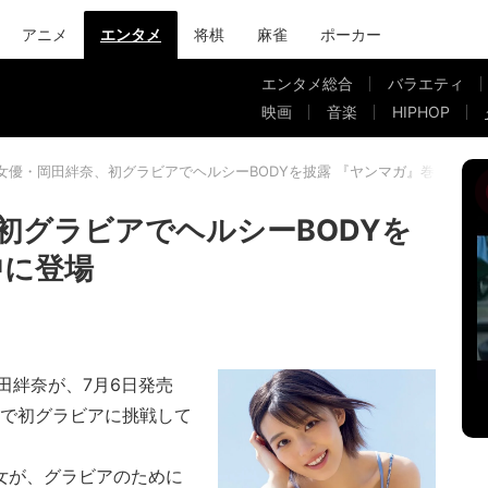
アニメ
エンタメ
将棋
麻雀
ポーカー
エンタメ総合
バラエティ
映画
音楽
HIPHOP
女優・岡田絆奈、初グラビアでヘルシーBODYを披露 『ヤンマガ』巻中に登
初グラビアでヘルシーBODYを
中に登場
絆奈が、7月6日発売
中で初グラビアに挑戦して
女が、グラビアのために