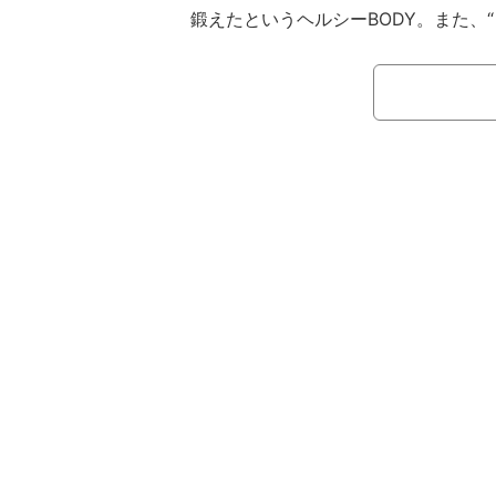
鍛えたというヘルシーBODY。また、
付けになること間違いなし。
なお、本誌（紙版）を購入した応募
ン入りチェキ（5人）」が当たるプレ
いる。
【プロフィール】
岡田絆奈（おかだ・きずな）。2005年
出身。趣味：戯曲を読むこと、観劇、
食べること。特技：歌、ダンス、すぐ