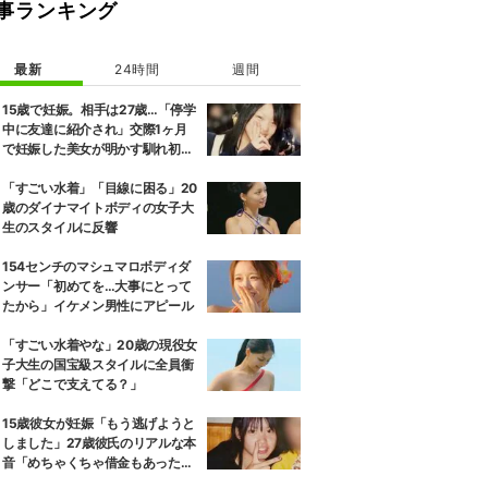
事ランキング
最新
24時間
週間
15歳で妊娠。相手は27歳…「停学
中に友達に紹介され」交際1ヶ月
で妊娠した美女が明かす馴れ初め
に「だいぶ危ねーよ！」小森純も
絶句
「すごい水着」「目線に困る」20
歳のダイナマイトボディの女子大
生のスタイルに反響
154センチのマシュマロボディダ
ンサー「初めてを…大事にとって
たから」イケメン男性にアピール
「すごい水着やな」20歳の現役女
子大生の国宝級スタイルに全員衝
撃「どこで支えてる？」
15歳彼女が妊娠「もう逃げようと
しました」27歳彼氏のリアルな本
音「めちゃくちゃ借金もあったの
で…」