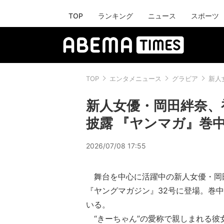
TOP
ランキング
ニュース
スポーツ
TOP
エンタメニュース
グラビア
新人
新人女優・岡田絆奈、
披露 『ヤンマガ』巻
2026/07/08 17:55
舞台を中心に活躍中の新人女優・岡田
『ヤングマガジン』32号に登場。巻
いる。
“きーちゃん”の愛称で親しまれる彼