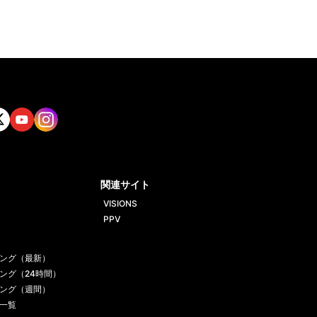
tt
Yout
Insta
ube
gram
関連サイト
VISIONS
PPV
ング（最新）
ング（24時間）
ング（週間）
一覧