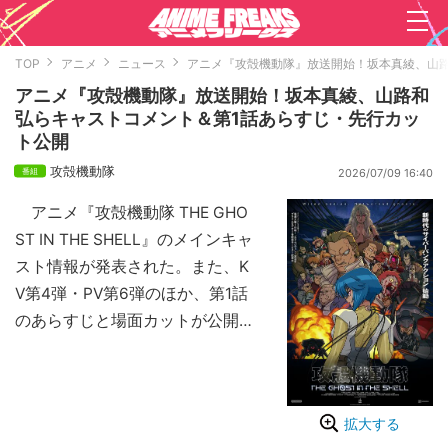
TOP
アニメ
ニュース
アニメ『攻殻機動隊』放送開始！坂本真綾、山
アニメ『攻殻機動隊』放送開始！坂本真綾、山路和
弘らキャストコメント＆第1話あらすじ・先行カッ
ト公開
攻殻機動隊
2026/07/09 16:40
アニメ『攻殻機動隊 THE GHO
ST IN THE SHELL』のメインキャ
スト情報が発表された。また、K
V第4弾・PV第6弾のほか、第1話
のあらすじと場面カットが公開さ
れた。
1989年に「ヤングマガジン増
刊 海賊版」（講談社）にて士郎
拡大する
正宗が原作コミックを発表して以