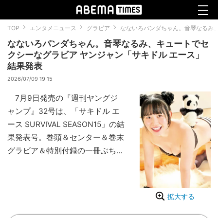
TOP
エンタメニュース
グラビア
なないろパンダちゃん。音琴なるみ、
なないろパンダちゃん。音琴なるみ、キュートでセ
クシーなグラビア ヤンジャン「サキドル エース」
結果発表
2026/07/09 19:15
7月9日発売の『週刊ヤングジ
ャンプ』32号は、「サキドル エ
ース SURVIVAL SEASON15」の結
果発表号。巻頭＆センター＆巻末
グラビア＆特別付録の一冊ぶち抜
きグラビアが展開されている。
センターグラビアは、ミクチャ
配信で最多規模の応援を受け、ミ
拡大する
クチャ特別賞を獲得したアイドル
グループ「なないろパンダちゃ