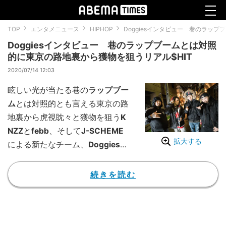
TOP
エンタメニュース
HIPHOP
Doggiesインタビュー 巷のラッ
Doggiesインタビュー 巷のラップブームとは対照
的に東京の路地裏から獲物を狙うリアル$HIT
2020/07/14 12:03
眩しい光が当たる巷の
ラップブー
ム
とは対照的とも言える東京の路
地裏から虎視眈々と獲物を狙う
K
NZZ
と
febb
、そして
J-SCHEME
拡大する
による新たなチーム、
Doggies
（ダギーズ）が、昨年待望の復活
を果たした知る人ぞ知るハードコ
続きを読む
アバンド、
STRUGGLE FOR PRID
E
の1stのタイトル
『YOU BARK
WE BITE』
を冠にしたEPを完