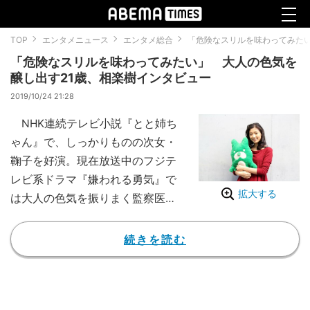
TOP
エンタメニュース
エンタメ総合
「危険なスリルを味わってみたい
「危険なスリルを味わってみたい」 大人の色気を
醸し出す21歳、相楽樹インタビュー
2019/10/24 21:28
NHK連続テレビ小説『とと姉ち
ゃん』で、しっかりものの次女・
鞠子を好演。現在放送中のフジテ
レビ系ドラマ『嫌われる勇気』で
拡大する
は大人の色気を振りまく監察医・
相馬めい子を演じ、話題を呼んで
いる今注目の若手女優、相楽樹。
続きを読む
意外にもスポーツ少女だったとい
う彼女のこれまでの人生、女優と
しての目標、そしてプライベート