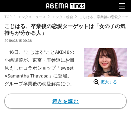
TOP
エンタメニュース
エンタメ総合
こじはる、卒業後の恋愛ターゲ
こじはる、卒業後の恋愛ターゲットは「女の子の気
持ちが分かる人」
2019/03/15 09:36
16日、"こじはる"ことAKB48の
小嶋陽菜が、東京・表参道にお目
見えしたコラボショップ「sweet
×Samantha Thavasa」に登場。
拡大する
グループ卒業後の恋愛解禁につい
て尋ねられると「良い方がいれば
（恋を）したい。理想とする男性
続きを読む
は、女の子の気持ちが分かる人が
いいな」と答えた。
「こじまつり」と銘打った卒業