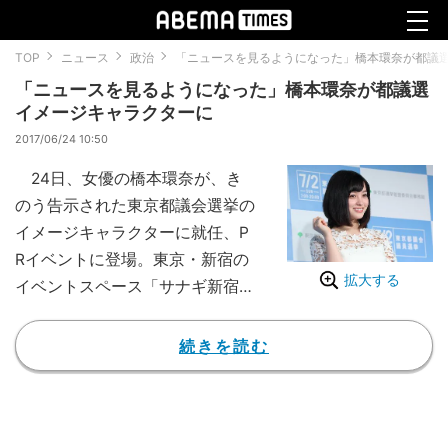
TOP
ニュース
政治
「ニュースを見るようになった」橋本環奈が都議
「ニュースを見るようになった」橋本環奈が都議選
イメージキャラクターに
2017/06/24 10:50
24日、女優の橋本環奈が、き
のう告示された東京都議会選挙の
イメージキャラクターに就任、P
Rイベントに登場。東京・新宿の
拡大する
イベントスペース「サナギ新宿」
に開設された「笑顔投票所」（2
5日まで）の体感型コンテンツな
続きを読む
どをアピールした。
選挙権年齢が20歳から18歳に
引き下げになり、今年２月に18歳