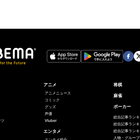
Face
Twi
book
er
アニメ
将棋
アニメニュース
麻雀
コミック
ポーカー
グッズ
声優
総合記事ランキ
ーツ
Vtuber
総合記事ランキ
エンタメ
総合記事ランキ
人物・グループ
エンタメ総合