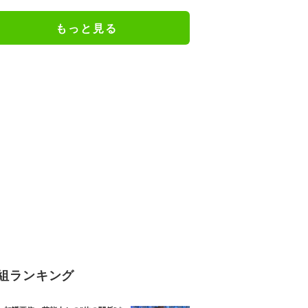
険すぎる運転の様子と恐怖の叫び
声 アメリカ
もっと見る
組ランキング