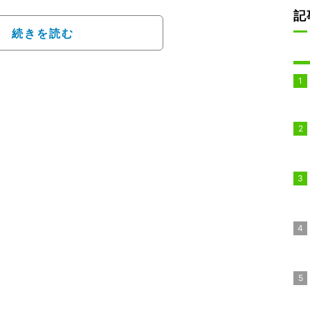
その選挙区は小池知事が
記
都連幹事長・内田茂氏の
続きを読む
村氏も落選してしまった
民党への批判」になって
なっていた。