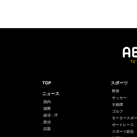
TOP
スポーツ
野球
ニュース
サッカー
国内
大相撲
国際
ゴルフ
経済・IT
モータースポ
政治
ボートレース
話題
スポーツ総合