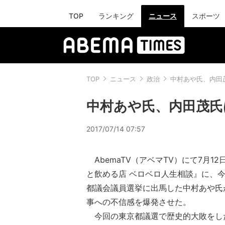
TOP
ランキング
ニュース
スポーツ
TOP
ニュース
政治
中村あや氏、内田
中村あや氏、内田茂氏
2017/07/14 07:57
AbemaTV（アベマTV）にて7月1
と飲める店 ベロベロ人生相談』に、
都議会議員選挙に出馬した中村あや氏
事への不信感を爆発させた。
今回の東京都議選で歴史的大敗をし