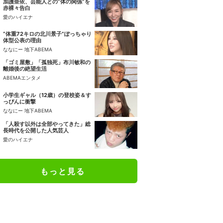
加護亜依、芸能人との“体の関係”を
赤裸々告白
愛のハイエナ
“体重72キロの北川景子”ぽっちゃり
体型公表の理由
ななにー 地下ABEMA
「ゴミ屋敷」「孤独死」布川敏和の
離婚後の絶望生活
ABEMAエンタメ
小学生ギャル（12歳）の登校姿＆す
っぴんに衝撃
ななにー 地下ABEMA
「人殺す以外は全部やってきた」総
長時代を公開した人気芸人
愛のハイエナ
もっと見る