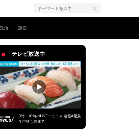
政治
話題
テレビ放送中
9時・10時のLIVEニュース 速報&緊急
生中継も最速で