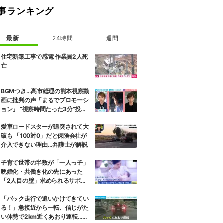
事ランキング
最新
24時間
週間
住宅新築工事で感電 作業員2人死
亡
BGMつき…高市総理の熊本視察動
画に批判の声「まるでプロモーシ
ョン」 “視察時間たった3分”投稿
に政府が訂正、被災地対応めぐり
SNSでの逆風強まる
愛車ロードスターが追突されて大
破も 「100対0」だと保険会社が
介入できない理由…弁護士が解説
子育て世帯の半数が「一人っ子」
晩婚化・共働き化の先にあった
「2人目の壁」求められるサポー
トと、ライフスタイルの変化
「バック走行で追いかけてきてい
る！」急接近から一転、信じがた
い体勢で2km近くあおり運転…危