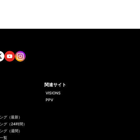
tt
Yout
Insta
ube
gram
関連サイト
VISIONS
PPV
ング（最新）
ング（24時間）
ング（週間）
一覧