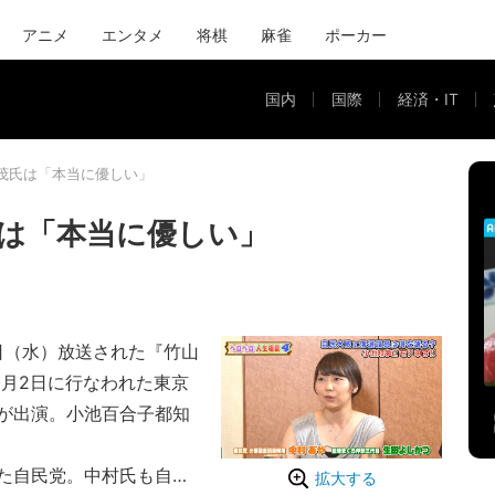
アニメ
エンタメ
将棋
麻雀
ポーカー
国内
国際
経済・IT
茂氏は「本当に優しい」
は「本当に優しい」
2日（水）放送された『竹山
今月2日に行なわれた東京
が出演。小池百合子都知
た自民党。中村氏も自民
拡大する