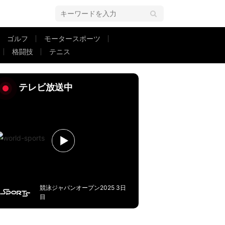
ゴルフ
モータースポーツ
格闘技
テニス
ンから「根性ある」
テレビ放送中
競泳ジャパンオープン2025 3日
目