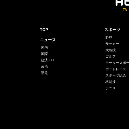
TOP
スポーツ
野球
ニュース
サッカー
国内
大相撲
国際
ゴルフ
経済・IT
モータースポ
政治
ボートレース
話題
スポーツ総合
格闘技
テニス