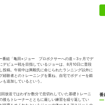
ラー番組「亀田×ジョー プロボクサーへの道～3ヶ月でデ
にデビュー戦を目指しているジョーは、8月10日に普段
し投稿。午前中は興毅氏に命じられたランニング以外に
グ経験者とのトレーニングを重ね、自宅でボディーを鍛
レも追加しているという。
の初回放送ではわずか数分で息切れしていた基礎トレーニ
番
の後もトレーナーとともに厳しい練習を繰り返してい