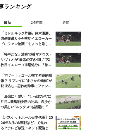
事ランキング
最新
24時間
週間
「ミドルキック炸裂」鈴木優磨、
強烈腹蹴り→今季初イエローカー
ドにファン物議「ちょっと厳しい
な」「開幕戦からお祖母様に怒ら
れる」
「軽率だな」浦和10番マテウス・
サヴィオが“最悪の突き倒し”で2
枚目イエロー→退場処分に「熱い
性格が裏目に出たか」
「すげー！」ゴール前で奇跡的映
像？ リプレイに“まさかの物体”が
映り込む…思わぬ珍事にファン爆
笑「一緒にゴールインw」
「最強に可愛い」“しっぽの色”に
注目…新馬戦快勝の牝馬、希少か
つ美しい“ルックス”も話題に「め
っちゃ綺麗」「人気出そう」
【バスケットボール日本代表】20
26年8月の6連戦はどこで見れ
る？テレビ放送・ネット配信まと