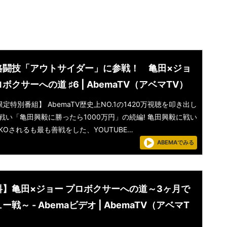
格闘技「アウトサイダー」に参戦！ 亀田×ジョ
ボクサーへの道 ♯6 | AbemaTV（アベマTV）
定特別番組】 AbemaTV歴史上NO.1の1420万視聴を叩き出し
戦い「亀田興毅に勝ったら1000万円」の続編! 亀田興毅に戦い
KOされるも最も善戦をした、YOUTUBE…
ABEMAでみる
料】亀田×ジョー プロボクサーへの道～3ヶ月で
ー戦～ - Abemaビデオ | AbemaTV（アベマT