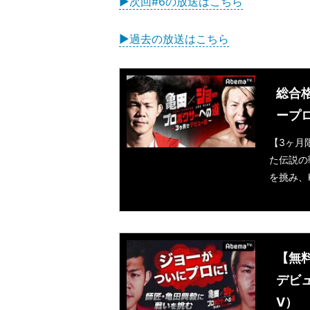
▶次回#6の放送はこちら
▶過去の放送はこちら
総合
ープロ
【3ヶ月限
た伝説の
を挑み、
【無
デビュ
V）