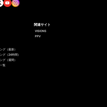
tt
Yout
Insta
ube
gram
関連サイト
VISIONS
PPV
ング（最新）
ング（24時間）
ング（週間）
一覧