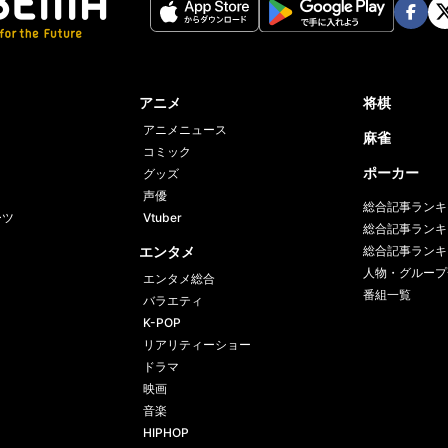
Face
Twi
book
er
アニメ
将棋
アニメニュース
麻雀
コミック
ポーカー
グッズ
声優
総合記事ランキ
ーツ
Vtuber
総合記事ランキ
エンタメ
総合記事ランキ
人物・グループ
エンタメ総合
番組一覧
バラエティ
K-POP
リアリティーショー
ドラマ
映画
音楽
HIPHOP