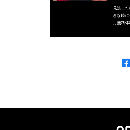
見逃した
きな時に
月無料体