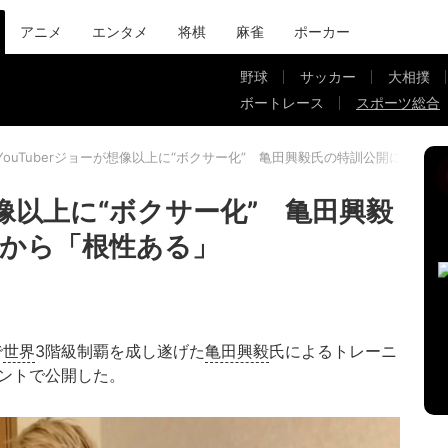
アニメ
エンタメ
将棋
麻雀
ポーカー
野球
サッカー
大相撲
ボートレース
スポーツ総合
YouTuberジョーが想像以上に“ボクサー化” 亀田興毅氏の特訓公開にファ
が想像以上に“ボクサー化” 亀田興毅
から「根性ある」
で
世界
3階級制覇を成し遂げた
亀田興毅
氏によるトレーニ
ウントで公開した。