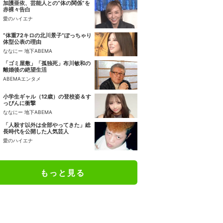
加護亜依、芸能人との“体の関係”を
赤裸々告白
愛のハイエナ
“体重72キロの北川景子”ぽっちゃり
体型公表の理由
ななにー 地下ABEMA
「ゴミ屋敷」「孤独死」布川敏和の
離婚後の絶望生活
ABEMAエンタメ
小学生ギャル（12歳）の登校姿＆す
っぴんに衝撃
ななにー 地下ABEMA
「人殺す以外は全部やってきた」総
長時代を公開した人気芸人
愛のハイエナ
もっと見る