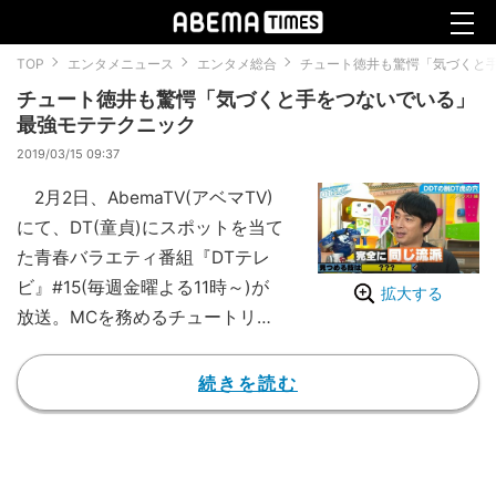
TOP
エンタメニュース
エンタメ総合
チュート徳井も驚愕「気づくと
チュート徳井も驚愕「気づくと手をつないでいる」
最強モテテクニック
2019/03/15 09:37
2月2日、AbemaTV(アベマTV)
にて、DT(童貞)にスポットを当て
た青春バラエティ番組『DTテレ
ビ』#15(毎週金曜よる11時～)が
拡大する
放送。MCを務めるチュートリア
ル・徳井義実と、プロレスラー・
大石真翔が実践している恋愛テク
続きを読む
ニックに、共通点が多いことが明
らかになった。
2日放送回に“DTティーチャ