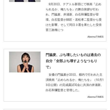
9月20日、テアトル新宿にて映画『止め
られるか、俺たちを』の舞台挨拶が行わ
れ、門脇麦、井浦新、白石和彌監督が登
壇。白石監督が師匠・若松孝二監督から受
けた影響、そして同日３選を果たした安倍
晋三政権につ
AbemaTIMES
門脇麦、ぶち壊したいものは過去の
自分「全部ぶち壊すようなつもり
で」
女優の門脇麦が20日、都内で行われた主
演映画『止められるか、俺たちを』（10月1
3日公開）の完成露試写会に共演の井浦新、
白石和彌監督と登壇した。
AbemaTIMES