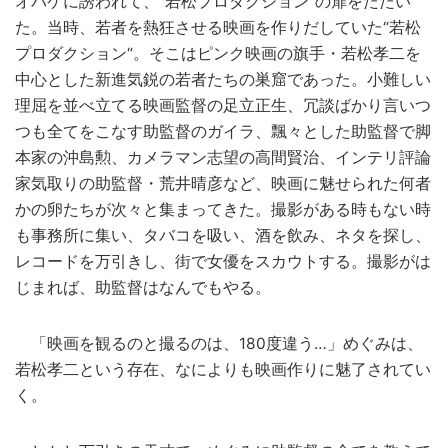
オバケに誘われて、“若松プロダクション”の扉をたたい
た。当時、若者を熱狂させる映画を作りだしていた“若松
プロダクション“。そこはピンク映画の旗手・若松孝二を
中心とした新進気鋭の若者たちの巣窟であった。小難しい
理屈を並べ立てる映画監督の足立正生、冗談ばかり言いつ
つも全てをこなす助監督のガイラ、飄々とした助監督で脚
本家の沖島勲、カメラマン志望の高間賢治、インテリ評論
家気取りの助監督・荒井晴彦など、映画に魅せられた何者
かの卵たちが次々と集まってきた。撮影がある時もない時
も事務所に集い、タバコを吸い、酒を飲み、ネタを探し、
レコードを万引きし、街で女優をスカウトする。撮影がは
じまれば、助監督はなんでもやる。
「映画を観るのと撮るのは、180度違う…」めぐみは、
若松孝二という存在、なによりも映画作りに魅了されてい
く。