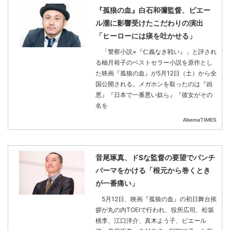
『孤狼の血』白石和彌監督、ピエー
ル瀧に影響受けたこだわりの演出
「ヒーローには痰を吐かせる」
「警察小説×『仁義なき戦い』」と評され
る柚月裕子のベストセラー小説を原作とし
た映画『孤狼の血』が5月12日（土）から全
国公開される。メガホンを取ったのは『凶
悪』『日本で一番悪い奴ら』『彼女がその
名を
AbemaTIMES
音尾琢真、ドSな監督の要望でパンチ
パーマをかける「根元から巻くとき
が一番痛い」
5月12日、映画『孤狼の血』の初日舞台挨
拶が丸の内TOEIで行われ、役所広司、松坂
桃李、江口洋介、真木よう子、ピエール