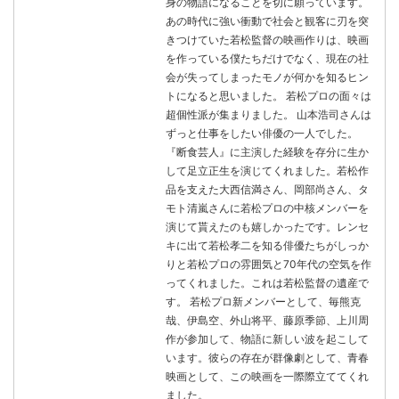
身の物語になることを切に願っています。
あの時代に強い衝動で社会と観客に刃を突
きつけていた若松監督の映画作りは、映画
を作っている僕たちだけでなく、現在の社
会が失ってしまったモノが何かを知るヒン
トになると思いました。 若松プロの面々は
超個性派が集まりました。 山本浩司さんは
ずっと仕事をしたい俳優の一人でした。
『断食芸人』に主演した経験を存分に生か
して足立正生を演じてくれました。若松作
品を支えた大西信満さん、岡部尚さん、タ
モト清嵐さんに若松プロの中核メンバーを
演じて貰えたのも嬉しかったです。レンセ
キに出て若松孝二を知る俳優たちがしっか
りと若松プロの雰囲気と70年代の空気を作
ってくれました。これは若松監督の遺産で
す。 若松プロ新メンバーとして、毎熊克
哉、伊島空、外山将平、藤原季節、上川周
作が参加して、物語に新しい波を起こして
います。彼らの存在が群像劇として、青春
映画として、この映画を一際際立ててくれ
ました。