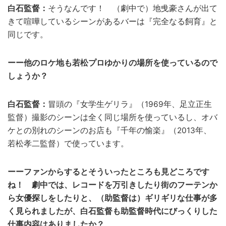
白石監督：
そうなんです！ （劇中で）地曵豪さんが出て
きて喧嘩しているシーンがあるバーは『完全なる飼育』と
同じです。
ーー他のロケ地も若松プロゆかりの場所を使っているので
しょうか？
白石監督：
冒頭の『女学生ゲリラ』（1969年、足立正生
監督）撮影のシーンは全く同じ場所を使っているし、オバ
ケとの別れのシーンのお店も『千年の愉楽』（2013年、
若松孝二監督）で使っています。
ーーファンからするとそういったところも見どころです
ね！ 劇中では、レコードを万引きしたり街のフーテンか
ら女優探しをしたりと、（助監督は）ギリギリな仕事が多
く見られましたが、白石監督も助監督時代にびっくりした
仕事内容はありましたか？