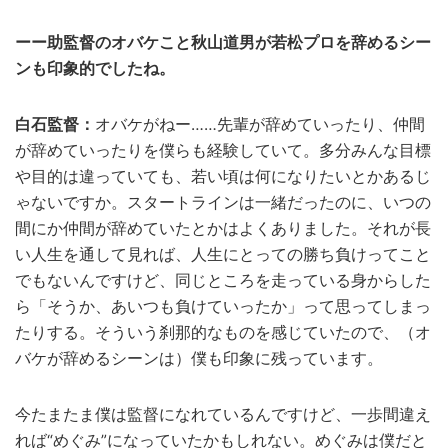
ーー助監督のオバケこと秋山道男が若松プロを辞めるシー
ンも印象的でしたね。
白石監督：
オバケがねー……先輩が辞めていったり、仲間
が辞めていったりを僕らも経験していて。多分みんな目標
や目的は違っていても、若い頃は何になりたいとかあるじ
ゃないですか。スタートラインは一緒だったのに、いつの
間にか仲間が辞めていたとかはよくありました。それが長
い人生を通して見れば、人生にとっての勝ち負けってこと
でもないんですけど、同じところを走っている身からした
ら「そうか、あいつも負けていったか」って思ってしまっ
たりする。そういう刹那的なものを感じていたので、（オ
バケが辞めるシーンは）僕も印象に残っています。
今たまたま僕は監督になれているんですけど、一歩間違え
れば“めぐみ”になっていたかもしれない。めぐみは僕だと