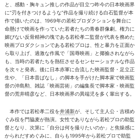
と、感動・胸キュン推しの作品が目立つ昨今の日本映画界
に“刃を付きつけるような”作品を撮り続ける白石監督が本
作で描いたのは、1969年の若松プロダクションを舞台に
命懸けで映画を作っていた若者たちの青春群像劇。権力に
媚びない反骨精神の塊である若松孝二監督が代表を務めた
映画プロダクションである若松プロは、性と暴力を正面か
ら取り上げ、過激な作風で「国辱映画」と揶揄されながら
も、当時の若者たちを熱狂させるセンセーショナルな作品
を次々と発表。後に日本赤軍に合流した映画監督・足立正
生や、「日本昔ばなし」の脚本を手がけた脚本家で映画監
督の沖島勲、雑誌「映画芸術」の編集長で脚本家・映画監
督の荒井晴彦など、日本映画界の異端児を多く輩出する。
本作では若松孝二役を
井浦新
が、そして主人公・吉積め
ぐみ役を門脇麦が熱演。女性でありながら若松プロの助監
督となり、次第に「自分は何を撮りたいのか」と焦燥感に
かられだすめぐみに、自らも1995年から若松プロで助監