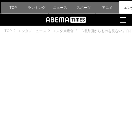
TOP
ランキング
ニュース
スポーツ
アニメ
エン
TOP
エンタメニュース
エンタメ総合
「権力側からものを見ない」白