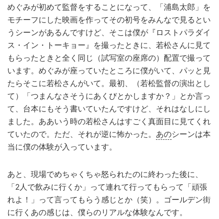
めぐみが初めて監督をすることになって、「浦島太郎」を
モチーフにした映画を作ってその初号をみんなで見るとい
うシーンがあるんですけど、そこは僕が『ロストパラダイ
ス・イン・トーキョー』を撮ったときに、若松さんに見て
もらったときと全く同じ（試写室の座席の）配置で撮って
います。めぐみが座っていたところに僕がいて、パッと見
たらそこに若松さんがいて。最初、（若松監督の演出とし
て）「つまんなさそうにあくびとかしますか？」とか言っ
て、台本にもそう書いていたんですけど、それはなしにし
ました。ああいう時の若松さんはすごく真面目に見てくれ
ていたので。ただ、それが逆に怖かった。
あの
シーンは本
当に僕の体験が入っています。
あと、現場でめちゃくちゃ怒られたのに終わった後に、
「2人で飲みに行くか」って連れて行ってもらって「頑張
れよ！」って言ってもらう感じとか（笑）。ゴールデン街
に行くあの感じは、僕らのリアルな体験なんです。