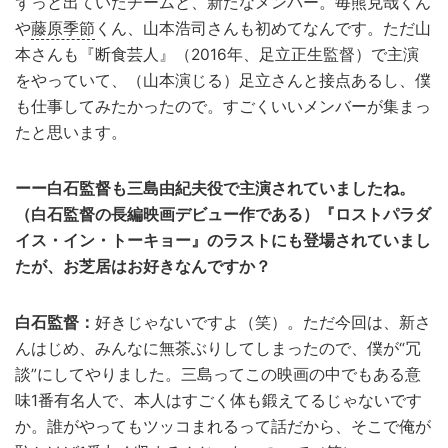
ずっと出ていたチームと、新たなメンバー。毎熊克哉くん
や
藤原季節
くん、山本浩司さんも初めてなんです。ただ山
本さんも『断食芸人』（2016年、足立正生監督）で主演
をやっていて、（山本演じる）足立さんと接点あるし、僕
も仕事してみたかったので。すごくいいメンバーが集まっ
たと思います。
ーー白石監督も三島由紀夫役で主演されていましたね。
（白石監督の長編映画デビュー作である）『ロストパラダ
イス・イン・トーキョー』のラストにも登場されていまし
たが、お芝居はお好きなんですか？
白石監督：
好きじゃないですよ（笑）。ただ今回は、新さ
んはじめ、みんなに無茶ぶりしてしまったので、僕が“冗
談”にしてやりました。三島ってこの映画の中でもある意
味1番有名人で、本人はすごく体も鍛えてるじゃないです
か。誰がやってもツッコまれるって話だから、そこで俺が