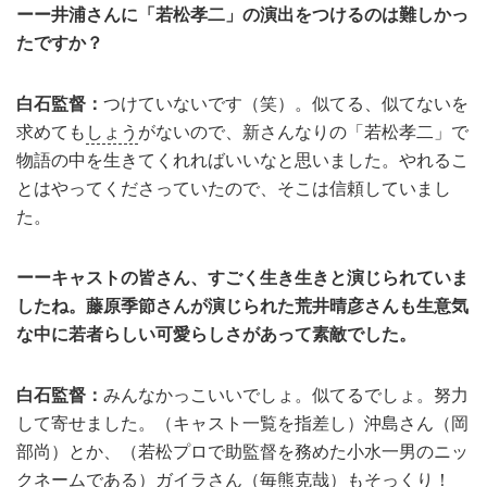
ーー井浦さんに「若松孝二」の演出をつけるのは難しかっ
たですか？
白石監督：
つけていないです（笑）。似てる、似てないを
求めても
しょう
がないので、新さんなりの「若松孝二」で
物語の中を生きてくれればいいなと思いました。やれるこ
とはやってくださっていたので、そこは信頼していまし
た。
ーーキャストの皆さん、すごく生き生きと演じられていま
したね。藤原季節さんが演じられた荒井晴彦さんも生意気
な中に若者らしい可愛らしさがあって素敵でした。
白石監督：
みんなかっこいいでしょ。似てるでしょ。努力
して寄せました。（キャスト一覧を指差し）沖島さん（岡
部尚）とか、（若松プロで助監督を務めた小水一男のニッ
クネームである）ガイラさん（
毎熊克哉
）もそっくり！