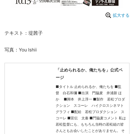
拡大する
テキスト：堤茜子
写真：You Ishii
「止められるか、俺たちを」公式ペ
ージ
■タイトル 止められるか、俺たちを ■監
督 白石和彌 ■出演 門脇麦 井浦新 ほ
か ■脚本 井上淳一 ■製作 若松プロダ
クション スコーレ ハイクロスシネマト
グラフィ ■配給 若松プロダクション ス
コーレ ■宣伝 太秦 ■門脇麦コメント 私は
若松監督にも、もちろん当時の若松組の皆
さんともお会いしたことがありません。 そ