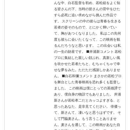
んな中、白石監督を初め、若松組をよく知
る皆さんの下、当時の皆さんの背中をひた
すら必死に追い求めながら挑んだ作品で
す。 スクリーンの中の彼らは青春を生きる
若者の姿そのもので、とにかく輝いてい
て、胸があつくなりました。 私はこの先何
度も彼らに会いたくなって、この映画を観
るんだろうなと思います。 この出会いは私
の一生の財産です。 ■井浦新コメント 若松
プロに集結した親しい顔ぶれ、真新しい風
を吹かせた若者たちと、むちゃくちゃで幸
せな夢をみた。ただただ感謝しかありませ
ん。 ■白石和彌コメント まさかの若松プロ
を舞台とした青春映画を恐れ多くも監督し
ました。 この映画は僕にとっての英雄譚で
あり、僕自身の物語でもありました。 井浦
新さんが若松孝二だとカッコよすぎる、と
思ったあなた、是非見てください。 俳優っ
て、新さんて、凄いなと思うはずです。 そ
して門脇麦さん。もう言うことありませ
ん。麦さんを通して、この映画があなた自