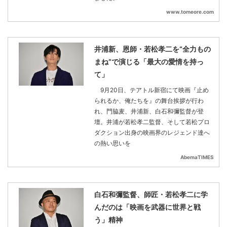
www.tomeore.com
井浦新、恩師・若松孝二を“全力もの
まね”で演じる「最大の愛情を持っ
て」
9月20日、テアトル新宿にて映画『止め
られるか、俺たちを』の舞台挨拶が行わ
れ、門脇麦、井浦新、白石和彌監督が登
壇。井浦が若松孝二監督、そして若松プロ
ダクション出身の映画界のレジェンド達へ
の熱い思いを
AbemaTIMES
白石和彌監督、師匠・若松孝二に学
んだのは「映画を武器に世界と戦
う」精神