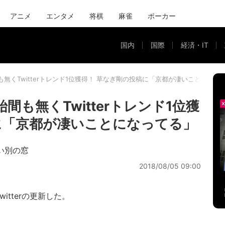
アニメ
エンタメ
将棋
麻雀
ポーカー
国内
国際
経済・IT
無くTwitterトレンド1位獲得！ 草なぎ剛の投稿に「京都が凄いことになっ
間も無くTwitterトレンド1位獲
に「京都が凄いことになってる」
しい別の窓
2018/08/05 09:00
itterの更新した。