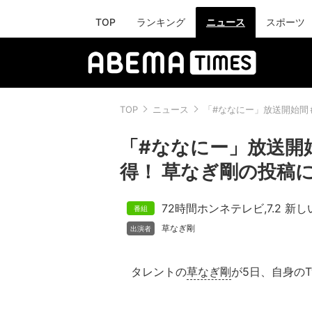
TOP
ランキング
ニュース
スポーツ
TOP
ニュース
「#ななにー」放送開始間も
「#ななにー」放送開始
得！ 草なぎ剛の投稿
72時間ホンネテレビ
,
7.2 新
草なぎ剛
タレントの
草なぎ剛
が5日、自身のTw