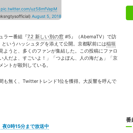
pic.twitter.com/uz58mfVapM
sngtysofficial)
August 5, 2018
ュラー番組『
7.2 新しい別の窓
#5』（AbemaTV）で訪
」というハッシュタグを添えて公開。京都駅前には
稲垣
見ようと、多くのファンが集結した。この投稿にファロ
い人だよ、すごいよ！」「つよぽん、人の海だぁ」「京
メントが殺到している。
無く、Twitterトレンド1位を獲得。大反響を呼んで
番
日）夜0時15分まで放送中