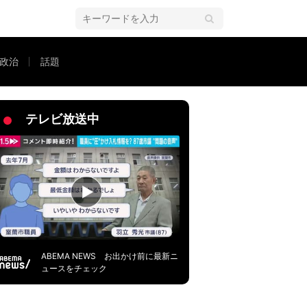
政治
話題
てる」
テレビ放送中
ABEMA NEWS お出かけ前に最新ニ
ュースをチェック