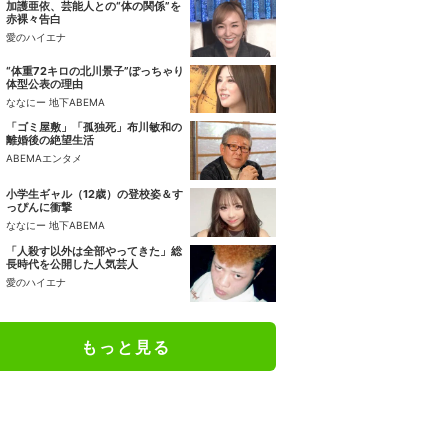
加護亜依、芸能人との“体の関係”を
赤裸々告白
愛のハイエナ
“体重72キロの北川景子”ぽっちゃり
体型公表の理由
ななにー 地下ABEMA
「ゴミ屋敷」「孤独死」布川敏和の
離婚後の絶望生活
ABEMAエンタメ
小学生ギャル（12歳）の登校姿＆す
っぴんに衝撃
ななにー 地下ABEMA
「人殺す以外は全部やってきた」総
長時代を公開した人気芸人
愛のハイエナ
もっと見る