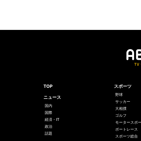
TOP
スポーツ
野球
ニュース
サッカー
国内
大相撲
国際
ゴルフ
経済・IT
モータースポ
政治
ボートレース
話題
スポーツ総合