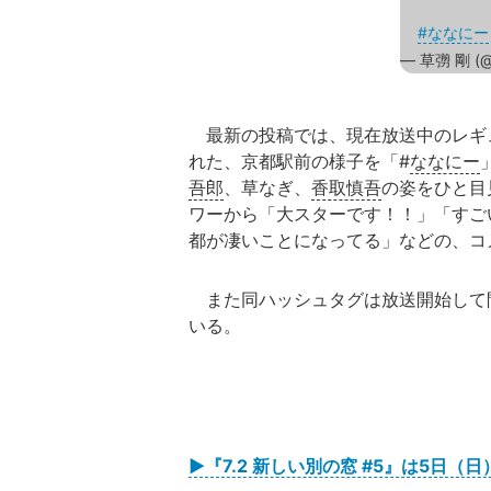
#ななにー
— 草彅 剛 (@k
最新の投稿では、現在放送中のレギ
れた、京都駅前の様子を「#
ななにー
吾郎
、草なぎ、
香取慎吾
の姿をひと目
ワーから「大スターです！！」「すご
都が凄いことになってる」などの、コ
また同ハッシュタグは放送開始して間も
いる。
▶『7.2 新しい別の窓 #5』は5日（