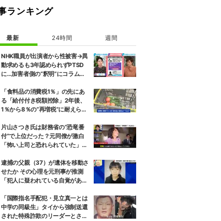
事ランキング
最新
24時間
週間
NHK職員が出演者から性被害→異
動求めるも3年認められずPTSD
に…加害者側の“釈明”にコラムニ
スト「納得がいかない」一方で組
織体制の問題点も指摘
「食料品の消費税1％」の先にあ
る「給付付き税額控除」2年後、
1％から8％の“再増税”に耐えられ
るのか 自民議員「増税分を上回る
形で中低所得層をカバーする」
片山さつき氏は財務省の“恐竜番
付”で上位だった？元同僚が激白
「怖い上司と恐れられていた」
「関脇からおかみさんに」
逮捕の父親（37）が遺体を移動さ
せたか その心理を元刑事が推測
「犯人に疑われている自覚があっ
た」 京都男児遺棄事件
「国際指名手配犯・見立真一とは
中学の同級生」タイから強制送還
された特殊詐欺のリーダーとされ