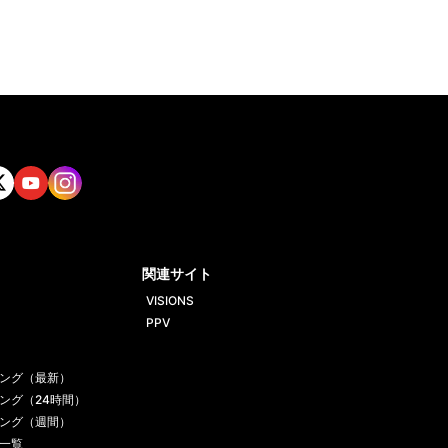
tt
Yout
Insta
ube
gram
関連サイト
VISIONS
PPV
ング（最新）
ング（24時間）
ング（週間）
一覧