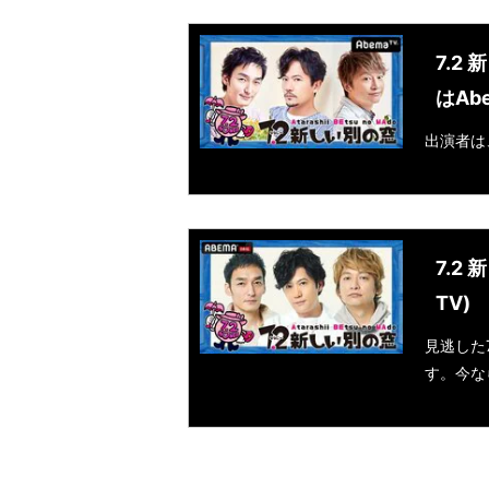
7.2
はAb
出演者は
7.2
TV)
見逃した
す。今な