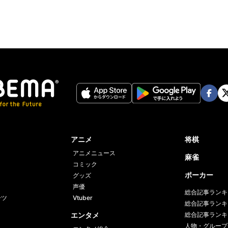
Face
Twi
book
er
アニメ
将棋
アニメニュース
麻雀
コミック
ポーカー
グッズ
声優
総合記事ランキ
ーツ
Vtuber
総合記事ランキ
エンタメ
総合記事ランキ
人物・グループ