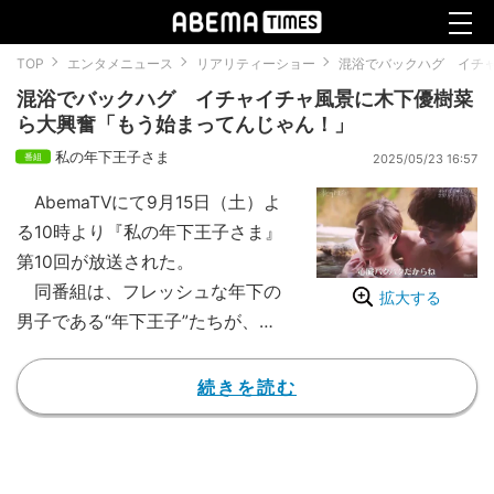
TOP
エンタメニュース
リアリティーショー
混浴でバックハグ イチ
混浴でバックハグ イチャイチャ風景に木下優樹菜
ら大興奮「もう始まってんじゃん！」
私の年下王子さま
2025/05/23 16:57
AbemaTVにて9月15日（土）よ
る10時より『私の年下王子さま』
第10回が放送された。
同番組は、フレッシュな年下の
拡大する
男子である“年下王子”たちが、恋
愛経験豊富な年上女性＝“オトナ
女子”にアプローチして、ときめ
続きを読む
きを与えられるかを検証すべく男
女の恋愛模様を追いかける恋愛リ
アリティーショー。スタジオMC