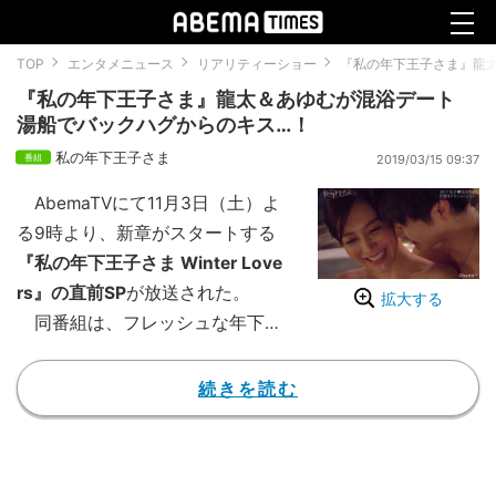
TOP
エンタメニュース
リアリティーショー
『私の年下王子さま』龍
『私の年下王子さま』龍太＆あゆむが混浴デート
湯船でバックハグからのキス…！
私の年下王子さま
2019/03/15 09:37
AbemaTVにて11月3日（土）よ
る9時より、新章がスタートする
『私の年下王子さま Winter Love
rs』の直前SP
が放送された。
拡大する
同番組は、フレッシュな年下の
男子である“年下王子”たちが、恋
愛経験豊富な年上女性＝“オトナ
続きを読む
女子”にアプローチして、ときめ
きを与えられるかを検証すべく男
女の恋愛模様を追いかける恋愛リ