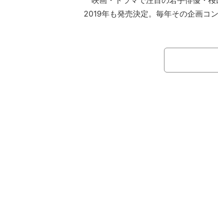
映画・ドラマで注目の若手俳優・桜
2019年も発売決定。毎年その企画コ
たが、今回はなんと＜オール私服＞＜
本カレンダーはA4 卓上型というビ
様なので、楽しみ方もいろいろ。桜田
ート”もたっぷり味わえる。