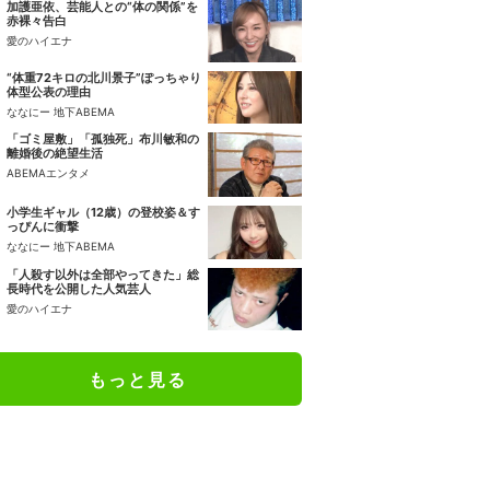
加護亜依、芸能人との“体の関係”を
赤裸々告白
愛のハイエナ
“体重72キロの北川景子”ぽっちゃり
体型公表の理由
ななにー 地下ABEMA
「ゴミ屋敷」「孤独死」布川敏和の
離婚後の絶望生活
ABEMAエンタメ
小学生ギャル（12歳）の登校姿＆す
っぴんに衝撃
ななにー 地下ABEMA
「人殺す以外は全部やってきた」総
長時代を公開した人気芸人
愛のハイエナ
もっと見る