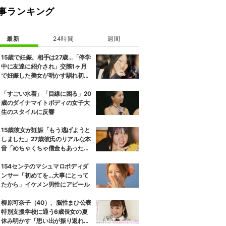
事ランキング
最新
24時間
週間
15歳で妊娠。相手は27歳…「停学
中に友達に紹介され」交際1ヶ月
で妊娠した美女が明かす馴れ初め
に「だいぶ危ねーよ！」小森純も
絶句
「すごい水着」「目線に困る」20
歳のダイナマイトボディの女子大
生のスタイルに反響
15歳彼女が妊娠「もう逃げようと
しました」27歳彼氏のリアルな本
音「めちゃくちゃ借金もあったの
で…」
154センチのマシュマロボディダ
ンサー「初めてを…大事にとって
たから」イケメン男性にアピール
柳原可奈子（40）、脳性まひ公表
特別支援学校に通う6歳長女の夏
休み明かす「思い出が振り返れ