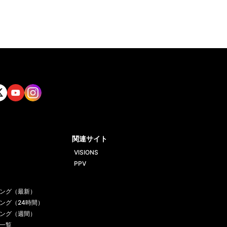
tt
Yout
Insta
ube
gram
関連サイト
VISIONS
PPV
ング（最新）
ング（24時間）
ング（週間）
一覧