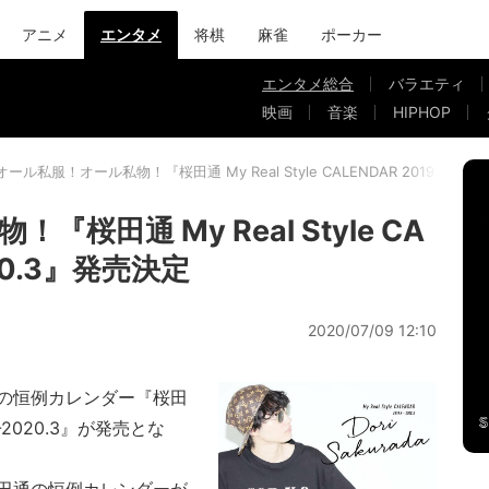
アニメ
エンタメ
将棋
麻雀
ポーカー
エンタメ総合
バラエティ
映画
音楽
HIPHOP
オール私服！オール私物！『桜田通 My Real Style CALENDAR 2019.4-20
桜田通 My Real Style CA
020.3』発売決定
2020/07/09 12:10
通の恒例カレンダー『桜田
9.4-2020.3』が発売とな