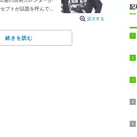
田通の恒例カレンダーが
記
ンセプトが話題を呼んでき
オール私物＞の12カ月。
拡大する
ッグサイズで表裏両面仕
通の“いつものコーディネ
続きを読む