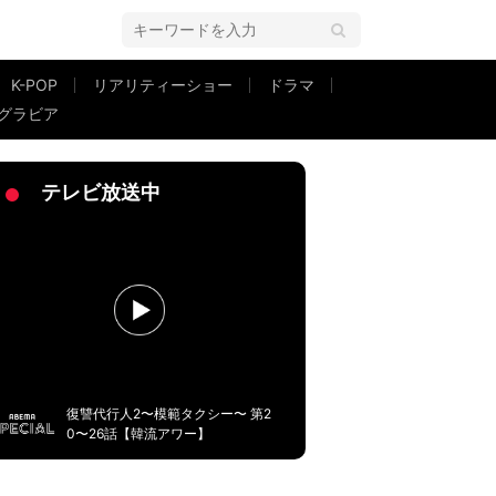
K-POP
リアリティーショー
ドラマ
グラビア
20.3』発売決定
テレビ放送中
復讐代行人2〜模範タクシー〜 第2
0〜26話【韓流アワー】