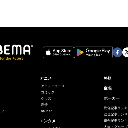
Face
Twi
book
er
アニメ
将棋
アニメニュース
麻雀
コミック
ポーカー
グッズ
声優
総合記事ランキ
ーツ
Vtuber
総合記事ランキ
エンタメ
総合記事ランキ
人物・グループ