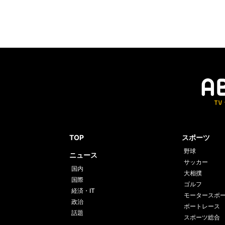
TOP
スポーツ
野球
ニュース
サッカー
国内
大相撲
国際
ゴルフ
経済・IT
モータースポ
政治
ボートレース
話題
スポーツ総合