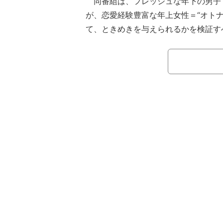
同番組は、フレッシュな年下の男子で
が、恋愛経験豊富な年上女性＝“オトナ
て、ときめきを与えられるかを検証す
いかける恋愛リアリティーショー。ス
でタレントの木下優樹菜。ゲストには
女混合ダンス&ヴォーカルグループ「l
祐を迎えた。