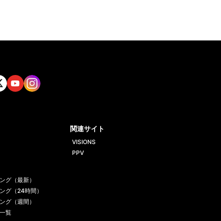
tt
Yout
Insta
ube
gram
関連サイト
VISIONS
PPV
ング（最新）
ング（24時間）
ング（週間）
一覧