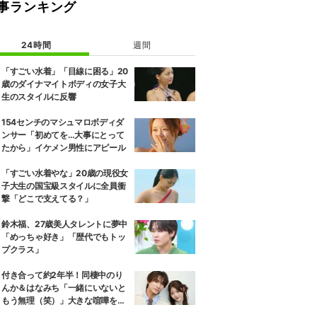
事ランキング
24時間
週間
「すごい水着」「目線に困る」20
歳のダイナマイトボディの女子大
生のスタイルに反響
154センチのマシュマロボディダ
ンサー「初めてを…大事にとって
たから」イケメン男性にアピール
「すごい水着やな」20歳の現役女
子大生の国宝級スタイルに全員衝
撃「どこで支えてる？」
鈴木福、27歳美人タレントに夢中
「めっちゃ好き」「歴代でもトッ
プクラス」
付き合って約2年半！同棲中のり
んか＆はなみち「一緒にいないと
もう無理（笑）」大きな喧嘩を経
験…“別れの危機”を乗り越えた恋