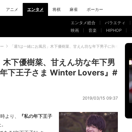
アニメ
エンタメ
将棋
麻雀
ポーカー
エンタメ総合
バラエティ
映画
音楽
HIPHOP
ー
「週1は一緒にお風呂」木下優樹菜、甘えん坊な年下男子に胸キュン 『私の年下
」木下優樹菜、甘えん坊な年下男
子さま Winter Lovers』#
2019/03/15 09:37
0時より、
『私の年下王子
た。