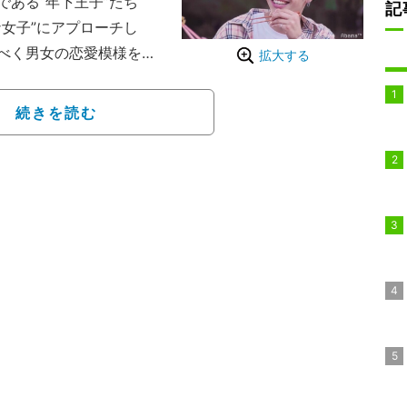
ある“年下王子”たち
記
女子”にアプローチし
べく男女の恋愛模様を追
拡大する
タジオMCには、モデル
、歌手の青山テルマ、男
続きを読む
ol」のメンバーの佐藤友