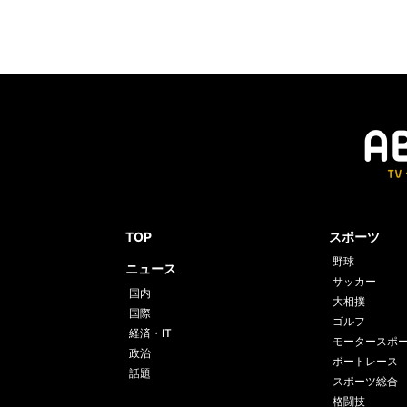
TOP
スポーツ
野球
ニュース
サッカー
国内
大相撲
国際
ゴルフ
経済・IT
モータースポ
政治
ボートレース
話題
スポーツ総合
格闘技