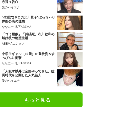
赤裸々告白
愛のハイエナ
“体重72キロの北川景子”ぽっちゃり
体型公表の理由
ななにー 地下ABEMA
「ゴミ屋敷」「孤独死」布川敏和の
離婚後の絶望生活
ABEMAエンタメ
小学生ギャル（12歳）の登校姿＆す
っぴんに衝撃
ななにー 地下ABEMA
「人殺す以外は全部やってきた」総
長時代を公開した人気芸人
愛のハイエナ
もっと見る