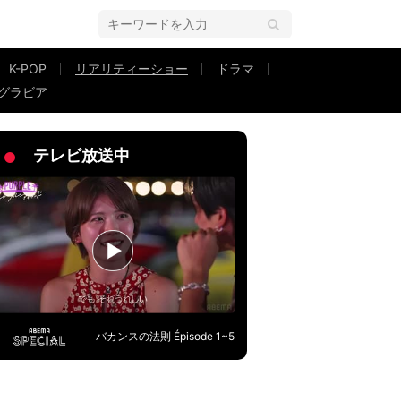
K-POP
リアリティーショー
ドラマ
グラビア
王子さま Winter Lovers』#6
テレビ放送中
バカンスの法則 Épisode 1~5