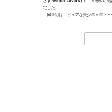
さま Winter Lovers』
に、俳優の小越
定した。
同番組は、ピュアな美少年＝年下王子
女子”が出逢って恋をする奇跡の恋愛
ジオMCとしてタレントの木下優樹菜
テルマ、lol（エルオーエル）の佐藤
る。