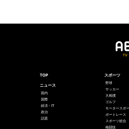
TOP
スポーツ
野球
ニュース
サッカー
国内
大相撲
国際
ゴルフ
経済・IT
モータースポ
政治
ボートレース
話題
スポーツ総合
格闘技