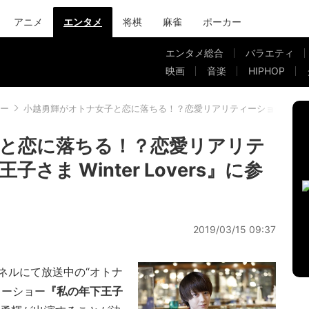
アニメ
エンタメ
将棋
麻雀
ポーカー
エンタメ総合
バラエティ
映画
音楽
HIPHOP
ー
小越勇輝がオトナ女子と恋に落ちる！？恋愛リアリティーショー『私の年下王子
と恋に落ちる！？恋愛リアリテ
ま Winter Lovers』に参
2019/03/15 09:37
ャンネルにて放送中の“オトナ
ィーショー
『私の年下王子