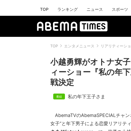
TOP
ランキング
ニュース
スポーツ
TOP
エンタメニュース
リアリティーショ
小越勇輝がオトナ女子
ィーショー『私の年下王子さ
戦決定
私の年下王子さま
AbemaTVのAbemaSPECIALチ
女子”と年下男子による恋愛リアリテ