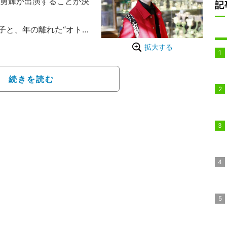
勇輝が出演することが決
記
と、年の離れた“オトナ
リアリティーショー。スタ
拡大する
、ゲストには歌手の青山
友祐の3人が出演してい
続きを読む