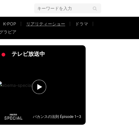
K-POP
リアリティーショー
ドラマ
グラビア
さま Winter Lovers』に参戦決定
テレビ放送中
バカンスの法則 Épisode 1~3