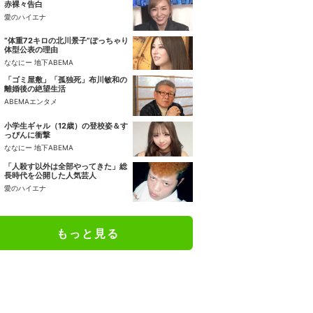
赤裸々告白
愛のハイエナ
“体重72キロの北川景子”ぽっちゃり
体型公表の理由
ななにー 地下ABEMA
「ゴミ屋敷」「孤独死」布川敏和の
離婚後の絶望生活
ABEMAエンタメ
小学生ギャル（12歳）の登校姿＆す
っぴんに衝撃
ななにー 地下ABEMA
「人殺す以外は全部やってきた」総
長時代を公開した人気芸人
愛のハイエナ
もっと見る