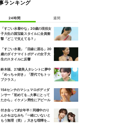
事ランキング
24時間
週間
「すごい水着やな」20歳の現役女
子大生の国宝級スタイルに全員衝
撃「どこで支えてる？」
「すごい水着」「目線に困る」20
歳のダイナマイトボディの女子大
生のスタイルに反響
鈴木福、27歳美人タレントに夢中
「めっちゃ好き」「歴代でもトッ
プクラス」
154センチのマシュマロボディダ
ンサー「初めてを…大事にとって
たから」イケメン男性にアピール
付き合って約2年半！同棲中のり
んか＆はなみち「一緒にいないと
もう無理（笑）」大きな喧嘩を経
験…“別れの危機”を乗り越えた恋