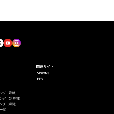
tt
Yout
Insta
ube
gram
関連サイト
VISIONS
PPV
ング（最新）
ング（24時間）
ング（週間）
一覧