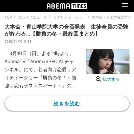
TOP
エンタメニュース
リアリティーショー
大本命・青山学院大学の
大本命・青山学院大学の合否発表 生徒全員の受験
が終わる…【勝負の冬・最終回まとめ】
2019/04/10 11:43
3月10日（日）よる11時より、
AbemaTV「AbemaSPECIALチャ
ンネル」にて、若者向け恋愛リア
リティーショー『勝負の冬！～勉
拡大する
強も恋もラストスパート～』の最
終回が放送された。
同番組は、受験を控えた高校3
続きを読む
年生の女子高生が、有名難関大学
の現役男子大学生である “イケメ
ンエリート先生”と一緒に、志望