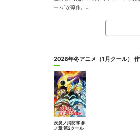
ーム”が原作。
市立里ヶ浜高校に入学した有原翼は
に「女子硬式野球部」を立ち上げる。
はじめて触れる少女や、一度はプレー
壁に挑み続ける少女……。時にぶつか
里高女子野球部は青春を駆け抜ける。
2026年冬アニメ（1月クール） 
じまる――。
炎炎ノ消防隊 参
ノ章 第2クール