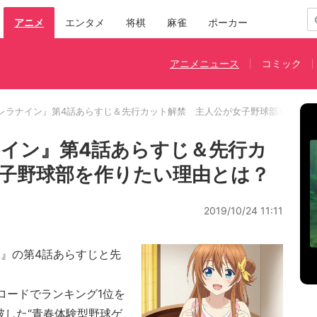
アニメ
エンタメ
将棋
麻雀
ポーカー
アニメニュース
コミック
レラナイン』第4話あらすじ＆先行カット解禁 主人公が女子野球部を作りた
イン』第4話あらすじ＆先行カ
子野球部を作りたい理由とは？
2019/10/24 11:11
』の第4話あらすじと先
ンロードでランキング1位を
破した“青春体験型野球ゲ