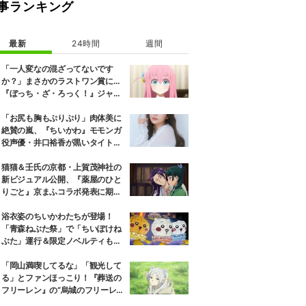
事ランキング
最新
24時間
週間
「一人変なの混ざってないです
か？」まさかのラストワン賞に…
『ぼっち・ざ・ろっく！』ジャー
ジメイド姿にツッコミ殺到
「お尻も胸もぷりぷり」肉体美に
絶賛の嵐、『ちいかわ』モモンガ
役声優・井口裕香が黒いタイトウ
ェアのトレーニング風景公開
猫猫＆壬氏の京都・上賀茂神社の
新ビジュアル公開、『薬屋のひと
りごと』京まふコラボ発表に期待
の反響
浴衣姿のちいかわたちが登場！
「青森ねぶた祭」で「ちいぽけね
ぶた」運行＆限定ノベルティも配
布
「岡山満喫してるな」「観光して
る」とファンほっこり！『葬送の
フリーレン』の“烏城のフリーレ
ン”に早くも次を期待する声