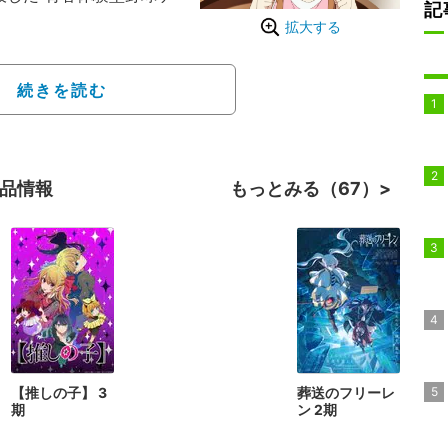
記
拡大する
、野球部のないこの学校
そこに集うのは、野球に
続きを読む
をあきらめた少女、高い
り、競い、支え合って、
世界で一番あつい夏がは
作品情報
もっとみる（67）
【推しの子】 3
葬送のフリーレ
期
ン 2期