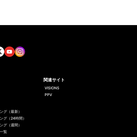
tt
Yout
Insta
ube
gram
関連サイト
VISIONS
PPV
ング（最新）
ング（24時間）
ング（週間）
一覧