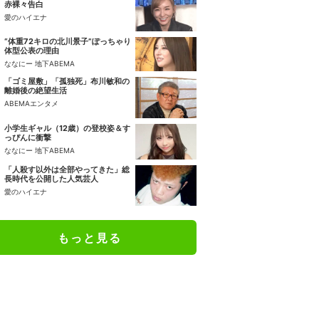
赤裸々告白
愛のハイエナ
“体重72キロの北川景子”ぽっちゃり
体型公表の理由
ななにー 地下ABEMA
「ゴミ屋敷」「孤独死」布川敏和の
離婚後の絶望生活
ABEMAエンタメ
小学生ギャル（12歳）の登校姿＆す
っぴんに衝撃
ななにー 地下ABEMA
「人殺す以外は全部やってきた」総
長時代を公開した人気芸人
愛のハイエナ
もっと見る