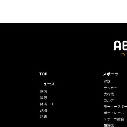
TOP
スポーツ
野球
ニュース
サッカー
国内
大相撲
国際
ゴルフ
経済・IT
モータースポ
政治
ボートレース
話題
スポーツ総合
格闘技