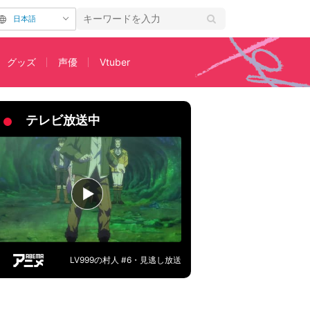
日本語
グッズ
声優
Vtuber
い理由とは？
テレビ放送中
LV999の村人 #6・見逃し放送