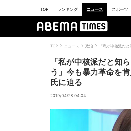
TOP
ランキング
ニュース
スポーツ
TOP
ニュース
政治
「私が中核派だと
「私が中核派だと知ら
う」今も暴力革命を肯
氏に迫る
2019/04/28 04:04