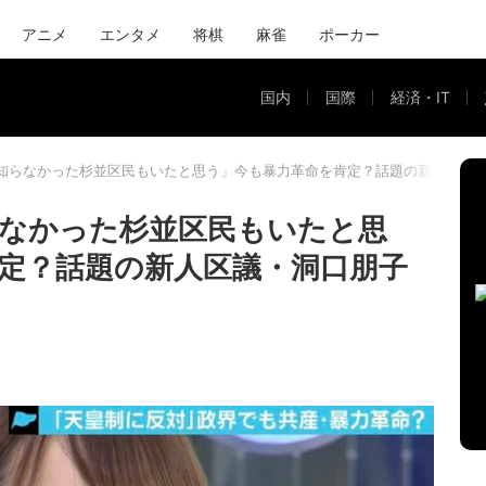
アニメ
エンタメ
将棋
麻雀
ポーカー
国内
国際
経済・IT
知らなかった杉並区民もいたと思う」今も暴力革命を肯定？話題の新人区議
なかった杉並区民もいたと思
定？話題の新人区議・洞口朋子