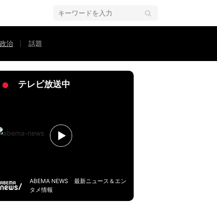
政治
話題
・洞口朋子氏に迫る
テレビ放送中
ABEMA NEWS 最新ニュース＆エン
タメ情報