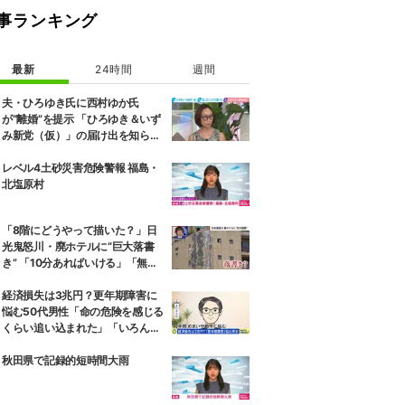
事ランキング
最新
24時間
週間
夫・ひろゆき氏に西村ゆか氏
が“離婚”を提示 「ひろゆき＆いず
み新党（仮）」の届け出を知らさ
れず激怒「信頼関係が保てない状
態で夫婦を続けるのは無理」
レベル4土砂災害危険警報 福島・
北塩原村
「8階にどうやって描いた？」日
光鬼怒川・廃ホテルに“巨大落書
き” 「10分あればいける」「無許
可で描かれた可能性」現役アーテ
ィストらが見解
経済損失は3兆円？更年期障害に
悩む50代男性「命の危険を感じる
くらい追い込まれた」「いろんな
病院をめぐってきた状況が10年続
いた」“ゆらぎ世代”の本音と社会
秋田県で記録的短時間大雨
の支え方