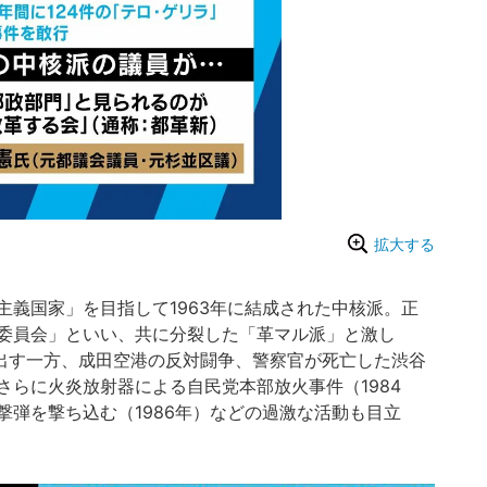
拡大する
義国家」を目指して1963年に結成された中核派。正
委員会」といい、共に分裂した「革マル派」と激し
を出す一方、成田空港の反対闘争、警察官が死亡した渋谷
さらに火炎放射器による自民党本部放火事件（1984
撃弾を撃ち込む（1986年）などの過激な活動も目立