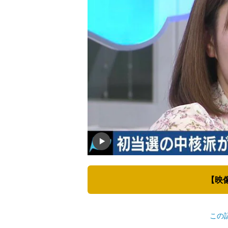
【映
この