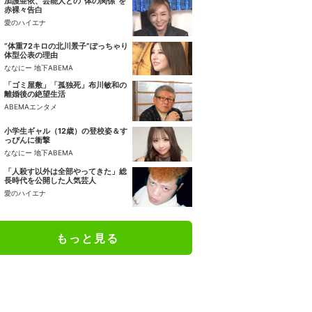
加護亜依、芸能人との“体の関係”を
赤裸々告白
愛のハイエナ
“体重72キロの北川景子”ぽっちゃり
体型公表の理由
ななにー 地下ABEMA
「ゴミ屋敷」「孤独死」布川敏和の
離婚後の絶望生活
ABEMAエンタメ
小学生ギャル（12歳）の登校姿＆す
っぴんに衝撃
ななにー 地下ABEMA
「人殺す以外は全部やってきた」総
長時代を公開した人気芸人
愛のハイエナ
もっと見る