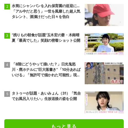
水筒にシャンパンを入れ保育園の送迎に…
「アル中だと思う」一世を風靡した超人気
タレント、酒漬けだった日々を告白
“残りもの朝食が話題”玉木宏の妻・木南晴
夏「最高でした」笑顔の密着ショット公開
「8階にどうやって描いた？」日光鬼怒
川・廃ホテルに“巨大落書き” 「10分あれば
いける」「無許可で描かれた可能性」現役
アーティストらが見解
タトゥーが話題・あいみょん（31）「気合
でお風呂入りたい」生放送後の姿を公開
もっと見る