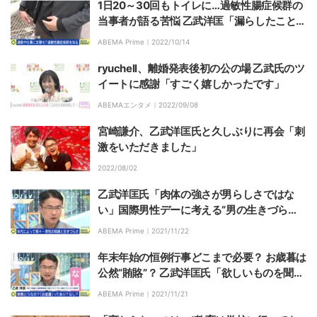
1日20～30回もトイレに…過敏性腸症候群の
当事者が語る苦悩 乙武洋匡「漏らしたことの
ある人間としては、周りも本人も寛容に思っ
ABEMA Prime｜
2022/10/14
てほしい」
ryuchell、離婚発表後初の公の場 乙武氏のツ
イートに感謝「すごく嬉しかったです」
ABEMAエンタメ｜
2022/09/08
宮崎謙介、乙武洋匡氏と久しぶりに再会「刺
激をいただきました」
2022/08/02
乙武洋匡氏「肉体の強さが男らしさではな
い」国際男性デーに考える“男の生きづらさ”
問題の背景は
ABEMA Prime｜
2021/11/22
年末年始の恒例行事どこまで必要？ お歳暮は
公然“賄賂”？ 乙武洋匡氏「欲しいものを聞か
ずに贈るのはギャンブル」
ABEMA Prime｜
2021/11/21