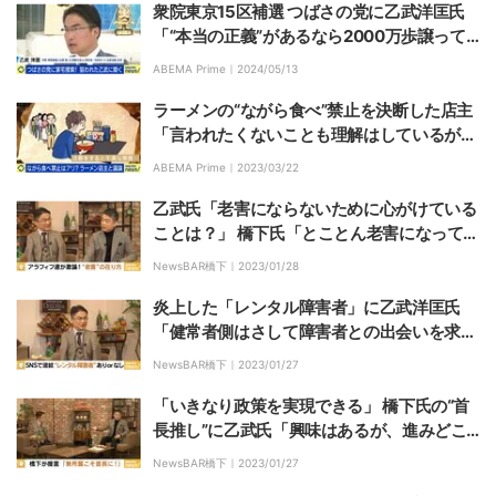
衆院東京15区補選 つばさの党に乙武洋匡氏
「“本当の正義”があるなら2000万歩譲って
認められるが、あれはビジネスだ。許しがた
ABEMA Prime｜
2024/05/13
い」
ラーメンの“ながら食べ”禁止を決断した店主
「言われたくないことも理解はしているが」
店が客を選ぶのはアリ？
ABEMA Prime｜
2023/03/22
乙武氏「老害にならないために心がけている
ことは？」 橋下氏「とことん老害になってや
ろうと（笑）」
NewsBAR橋下｜
2023/01/28
炎上した「レンタル障害者」に乙武洋匡氏
「健常者側はさして障害者との出会いを求め
ていない。そのギャップを埋めるためにアリ
NewsBAR橋下｜
2023/01/27
なのではないか」
「いきなり政策を実現できる」 橋下氏の“首
長推し”に乙武氏「興味はあるが、進みどこ
ろは慎重に」
NewsBAR橋下｜
2023/01/27