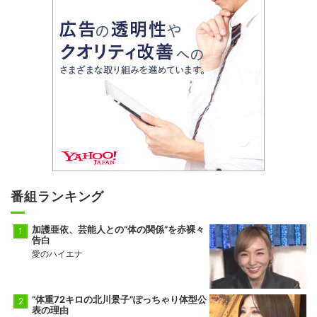
番組ランキング
加護亜依、芸能人との“体の関係”を赤裸々
告白
愛のハイエナ
“体重72キロの北川景子”ぽっちゃり体型公
表の理由