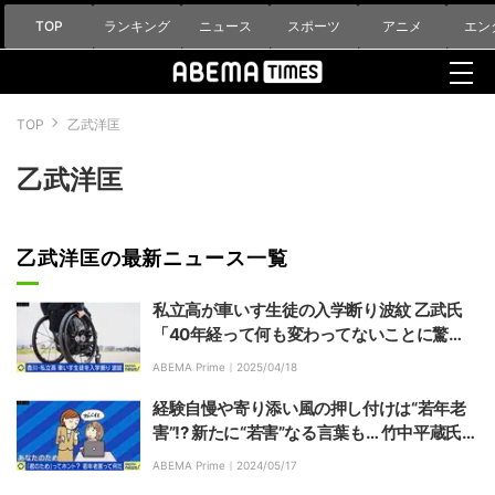
TOP
ランキング
ニュース
スポーツ
アニメ
エン
TOP
乙武洋匡
乙武洋匡
乙武洋匡の最新ニュース一覧
私立高が車いす生徒の入学断り波紋 乙武氏
「40年経って何も変わってないことに驚
き」 学校における“合理的配慮”の線引きは？
ABEMA Prime｜
2025/04/18
経験自慢や寄り添い風の押し付けは“若年老
害”!? 新たに“若害”なる言葉も… 竹中平蔵氏
「“老益”や“若益”もある。割り切りが必要」
ABEMA Prime｜
2024/05/17