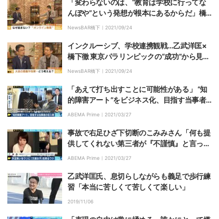
「変わらないのは、“教育は学校に行ってな
んぼや”という発想が根本にあるからだ」橋
下氏と乙武氏がコロナ禍と日本の教育システ
NewsBAR橋下｜
2021/09/24
ムに提言
インクルーシブ、学校連携観戦…乙武洋匡×
橋下徹 東京パラリンピックの“成功”から見え
てきたもの
NewsBAR橋下｜
2021/09/24
「あえて打ち出すことに可能性がある」 “知
的障害アート”をビジネス化、目指す当事者
の収入増と社会の認知
ABEMA Prime｜
2021/03/27
事故で右足ひざ下切断のこみみさん「何も提
供してくれない第三者が『不謹慎』と言って
くる筋合いはないと思う」 障害を売りに働く
ABEMA Prime｜
2021/03/27
ことの是非
乙武洋匡氏、息切らしながらも義足で歩行練
習「本当に苦しくて苦しくて楽しい」
2019/11/06