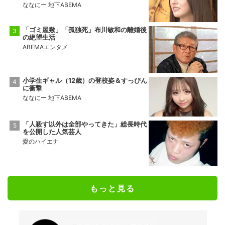
ななにー 地下ABEMA
「ゴミ屋敷」「孤独死」布川敏和の離婚後
の絶望生活
ABEMAエンタメ
小学生ギャル（12歳）の登校姿＆すっぴん
に衝撃
ななにー 地下ABEMA
「人殺す以外は全部やってきた」総長時代
を公開した人気芸人
愛のハイエナ
もっと見る