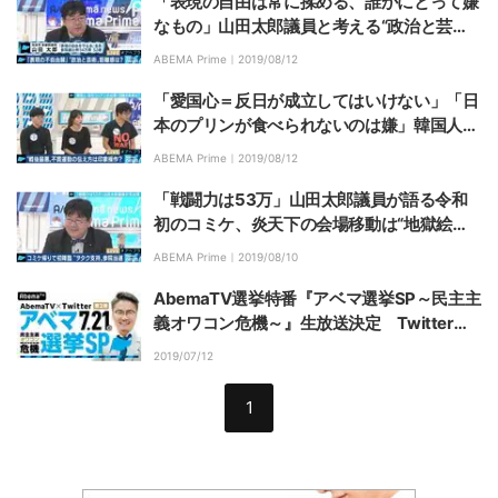
「表現の自由は常に揉める、誰かにとって嫌
なもの」山田太郎議員と考える“政治と芸
術”の距離感
ABEMA Prime｜
2019/08/12
「愛国心＝反日が成立してはいけない」「日
本のプリンが食べられないのは嫌」韓国人・
在日コリアンが語る“日韓の溝”
ABEMA Prime｜
2019/08/12
「戦闘力は53万」山田太郎議員が語る令和
初のコミケ、炎天下の会場移動は“地獄絵
図”も「ヲタクの生きている証」
ABEMA Prime｜
2019/08/10
AbemaTV選挙特番『アベマ選挙SP～民主主
義オワコン危機～』生放送決定 Twitterで
「#政治家に聞きたいギリギリな質問」を募
2019/07/12
集
1