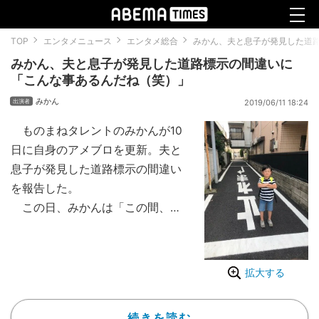
TOP
エンタメニュース
エンタメ総合
みかん、夫と息子が発見した道
みかん、夫と息子が発見した道路標示の間違いに
「こんな事あるんだね（笑）」
みかん
2019/06/11 18:24
ものまねタレントのみかんが10
日に自身のアメブロを更新。夫と
息子が発見した道路標示の間違い
を報告した。
この日、みかんは「この間、旦
那からきたLINEでやり取りをし
たのを紹介します」と、1枚の写
真を紹介。そこには、腕組みをし
拡大する
た息子が「止まれ」の道路標示の
前に立つ様子が写っている。
続きを読む