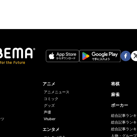
Face
Twi
book
er
アニメ
将棋
アニメニュース
麻雀
コミック
ポーカー
グッズ
声優
総合記事ランキ
ーツ
Vtuber
総合記事ランキ
エンタメ
総合記事ランキ
人物・グループ