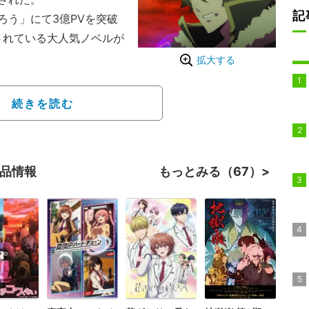
記
う」にて3億PVを突破
されている大人気ノベルが
拡大する
本に導かれ異世界へと召喚
学生・岩谷尚文。与えら
続きを読む
四聖勇者の一人「盾の勇
い「波」を振り払うこ
もに旅立った尚文。とこ
作品情報
もっとみる（67）
遭い、金も立場もすべて
った尚文は奴隷の少女・
立ち向かおうとする。こ
のか、すべてを失った男