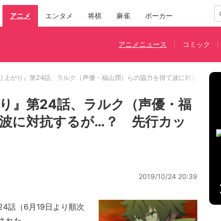
アニメ
エンタメ
将棋
麻雀
ポーカー
アニメニュース
コミック
り上がり』第24話、ラルク（声優・福山潤）らの協力を得て波に対抗するが
り』第24話、ラルク（声優・福
波に対抗するが…？ 先行カッ
2019/10/24 20:39
4話（6月19日より順次
された。