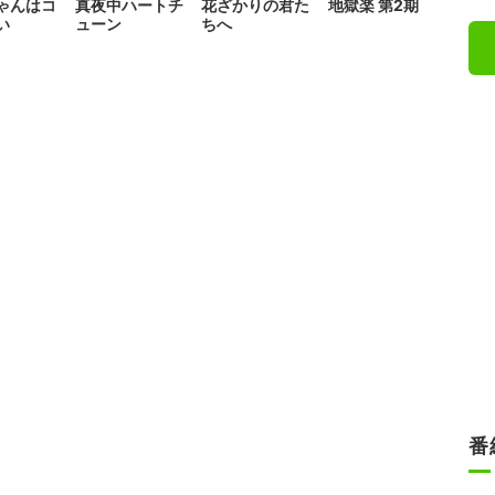
ゃんはコ
真夜中ハートチ
花ざかりの君た
地獄楽 第2期
い
ューン
ちへ
番