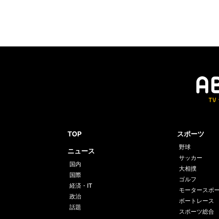
TOP
スポーツ
野球
ニュース
サッカー
国内
大相撲
国際
ゴルフ
経済・IT
モータースポ
政治
ボートレース
話題
スポーツ総合