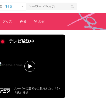
日本語
グッズ
声優
Vtuber
…？ 先行カット解禁
テレビ放送中
スーパーの裏でヤニ吸うふたり #5・
見逃し放送