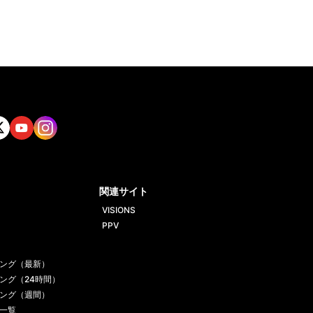
tt
Yout
Insta
ube
gram
関連サイト
VISIONS
PPV
ング（最新）
ング（24時間）
ング（週間）
一覧