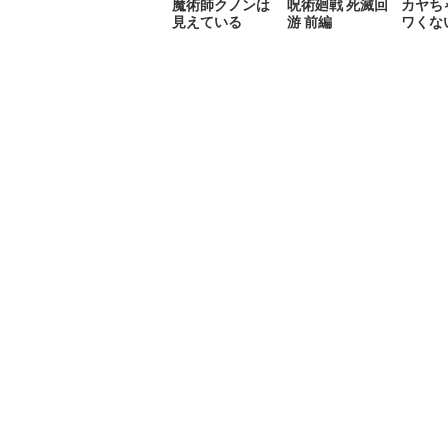
魔術師クノンは
呪術廻戦 死滅回
カヤち
見えている
游 前編
ワくな