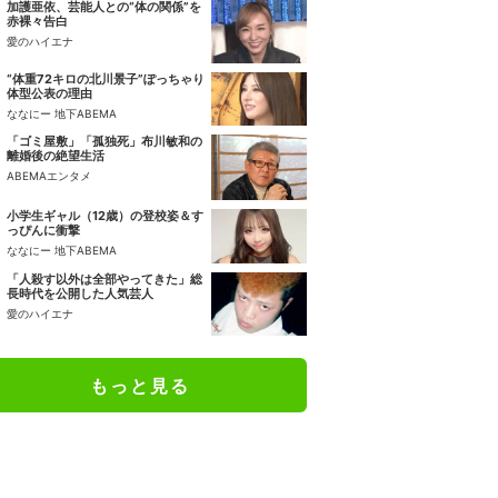
加護亜依、芸能人との“体の関係”を
赤裸々告白
愛のハイエナ
“体重72キロの北川景子”ぽっちゃり
体型公表の理由
ななにー 地下ABEMA
「ゴミ屋敷」「孤独死」布川敏和の
離婚後の絶望生活
ABEMAエンタメ
小学生ギャル（12歳）の登校姿＆す
っぴんに衝撃
ななにー 地下ABEMA
「人殺す以外は全部やってきた」総
長時代を公開した人気芸人
愛のハイエナ
もっと見る