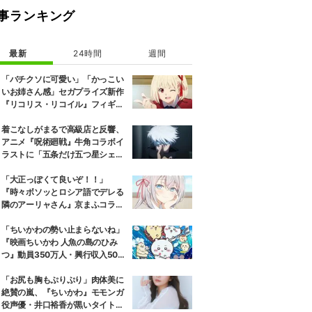
事ランキング
最新
24時間
週間
「バチクソに可愛い」「かっこい
いお姉さん感」セガプライズ新作
『リコリス・リコイル』フィギュ
ア解禁に反響続々
着こなしがまるで高級店と反響、
アニメ『呪術廻戦』牛角コラボイ
ラストに「五条だけ五つ星シェ
フ」
「大正っぽくて良いぞ！！」
『時々ボソッとロシア語でデレる
隣のアーリャさん』京まふコラボ
の特別衣装ビジュアルに絶賛の声
「ちいかわの勢い止まらないね」
『映画ちいかわ 人魚の島のひみ
つ』動員350万人・興行収入50億
円突破が大きな話題に
「お尻も胸もぷりぷり」肉体美に
絶賛の嵐、『ちいかわ』モモンガ
役声優・井口裕香が黒いタイトウ