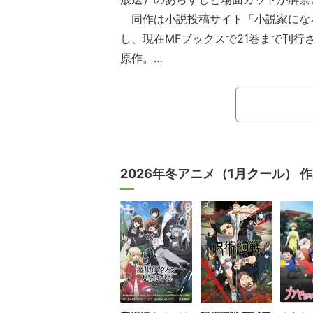
同作は小説投稿サイト「小説家になろ
し、現在MFブックスで21巻まで刊行
原作。
主人公は、図書館で出会った1冊の
されてしまった、ごく平凡なオタク大
れた使命は、剣、槍、弓、盾をまとう
者」として、世界に混沌をもたらす災
と。大冒険に胸を膨らませ、仲間とと
2026年冬アニメ（1月クール） 
ろが、出発から数日目にして裏切りに
失ってしまう。他人を信じられなくな
ラフタリアを使役し、波に、世界に、
の絶望的状況を打破することはできる
の成り上がりファンタジーだ。