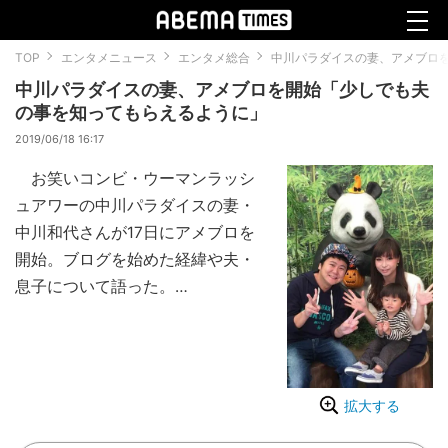
TOP
エンタメニュース
エンタメ総合
中川パラダイスの妻、アメブロ
中川パラダイスの妻、アメブロを開始「少しでも夫
の事を知ってもらえるように」
2019/06/18 16:17
お笑いコンビ・ウーマンラッシ
ュアワーの中川パラダイスの妻・
中川和代さんが17日にアメブロを
開始。ブログを始めた経緯や夫・
息子について語った。
この日中川さんは「はじめまし
て ウーマンラッシュアワー、中
川パラダイスの妻の中川和代で
す。」と家族ショットを公開、
拡大する
「今までは見る専門でしたが、本