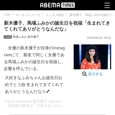
TOP
エンタメニュース
エンタメ総合
新木優子、馬場ふみかの誕生日
新木優子、馬場ふみかの誕生日を祝福「生まれてき
てくれてありがとうなんだな」
馬場ふみか
,
新木優子
2019/06/22 19:22
女優の新木優子が自身のInstag
ramにて、親友で同じく女優であ
る馬場ふみかの誕生日を祝福し、
反響を呼んでいる。
拡大する
大好きなふみちゃんお誕生日お
めでとう🎂 生まれてきてくれて
ありがとうなんだな☺️💕
A post shared by 新木優子 (@yuuuuukko_) on
Jun 21, 2019 at 5:
同投稿で新木は「大好きなふみちゃんお誕生日おめでとう 生まれて