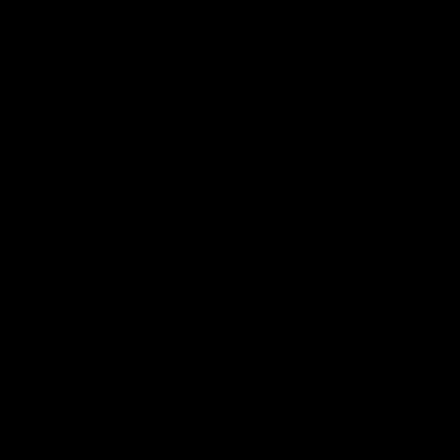
愛のハイエナ
もっと見る