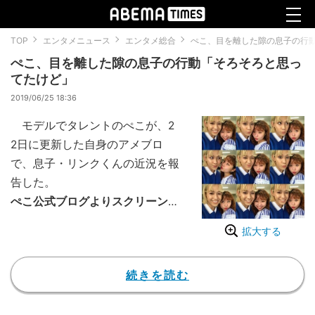
TOP
エンタメニュース
エンタメ総合
ぺこ、目を離した隙の息子の行
ぺこ、目を離した隙の息子の行動「そろそろと思っ
てたけど」
2019/06/25 18:36
モデルでタレントのぺこが、2
2日に更新した自身のアメブロ
で、息子・リンクくんの近況を報
告した。
ぺこ公式ブログよりスクリーンシ
ョット
拡大する
「1週間ほどのことをまとめて
書いていきます」と12日に砂場で
続きを読む
遊んでいる息子の写真を公開し、
「数日間熱を出していたりんく、