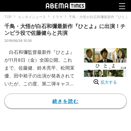
TOP
エンタメニュース
ドラマ
千鳥・大悟が白石和彌最新作『ひとよ
千鳥・大悟が白石和彌最新作『ひとよ』に出演！チ
ンピラ役で佐藤健らと共演
2019/06/26 10:30
白石和彌監督最新作『ひとよ』
が11月8日（金）全国公開。これ
まで、佐藤健、鈴木亮平、松岡茉
優、田中裕子の出演が発表されて
拡大する
いたが、この度、第二弾キャスト
が発表された。
15年前、ある家族に起こった一
続きを読む
夜の事件。それは、母とその子ど
もたち三兄妹の運命を大きく狂わ
せた。一家はその晩の出来事に囚