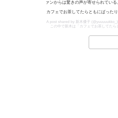
ァンからは驚きの声が寄せられている
カフェでお茶してたらともにばったり
A post shared by 新木優子 (@yuuuuukko
この中で新木は「カフェでお茶してたらと