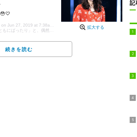
。
記
😳♡
_) on
Jun 27, 2019 at 7:38am PDT
拡大する
もにばったり」と、偶然カフェで板野に遭遇したことを報告しつつ、そ
続きを読む