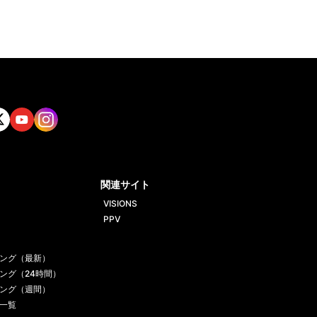
tt
Yout
Insta
ube
gram
関連サイト
VISIONS
PPV
ング（最新）
ング（24時間）
ング（週間）
一覧