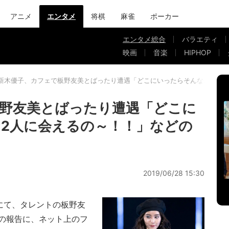
アニメ
エンタメ
将棋
麻雀
ポーカー
エンタメ総合
バラエティ
映画
音楽
HIPHOP
新木優子、カフェで板野友美とばったり遭遇「どこにいったらそんな豪華な2
野友美とばったり遭遇「どこに
2人に会えるの～！！」などの
2019/06/28 15:30
mにて、タレントの板野友
の報告に、ネット上のフ