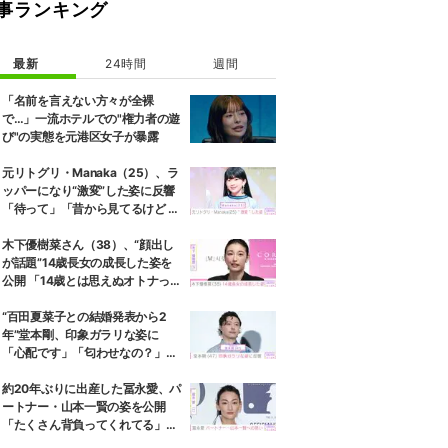
事ランキング
最新
24時間
週間
の際に撮ったと思われる2ショットを公開。
「名前を言えない方々が全裸
で…」一流ホテルでの"権力者の遊
び"の実態を元港区女子が暴露
元リトグリ・Manaka（25）、ラ
ッパーになり“激変”した姿に反響
「待って」「昔から見てるけど 最
近ずっと可愛くなってる」
木下優樹菜さん（38）、“顔出し
が話題”14歳長女の成長した姿を
公開 「14歳とは思えぬオトナっぽ
さ」「優樹菜ちゃんにそっくりす
ぎる」など反響
“百田夏菜子との結婚発表から2
年”堂本剛、印象ガラリな姿に
「心配です」「匂わせなの？」な
どさまざまな声
約20年ぶりに出産した冨永愛、パ
ートナー・山本一賢の姿を公開
「たくさん背負ってくれてる」感
謝の思いをつづる