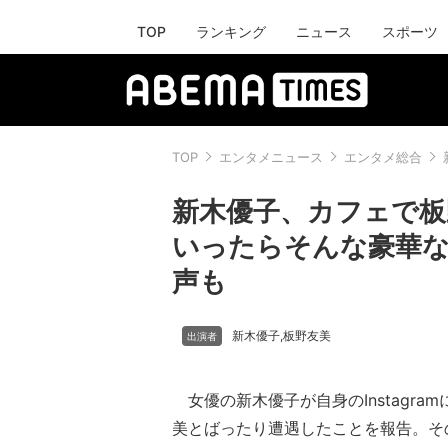
TOP
ランキング
ニュース
スポーツ
TOP
エンタメニュース
エンタメ総合
新木優子、カフェで板
いったらそんな豪華な
声も
新木優子
板野友美
,
女優の新木優子が自身のInstagra
美とばったり遭遇したことを報告。そ