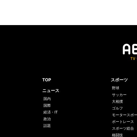
TOP
スポーツ
野球
ニュース
サッカー
国内
大相撲
国際
ゴルフ
経済・IT
モータースポ
政治
ボートレース
話題
スポーツ総合
格闘技