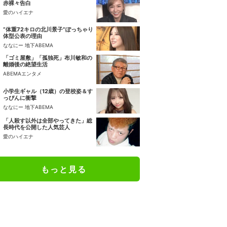
赤裸々告白
愛のハイエナ
“体重72キロの北川景子”ぽっちゃり
体型公表の理由
ななにー 地下ABEMA
「ゴミ屋敷」「孤独死」布川敏和の
離婚後の絶望生活
ABEMAエンタメ
小学生ギャル（12歳）の登校姿＆す
っぴんに衝撃
ななにー 地下ABEMA
「人殺す以外は全部やってきた」総
長時代を公開した人気芸人
愛のハイエナ
もっと見る