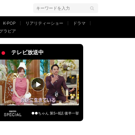
K-POP
リアリティーショー
ドラマ
グラビア
人に会えるの～！！」などの声も
テレビ放送中
●●ちゃん 第5~8話 後半一挙