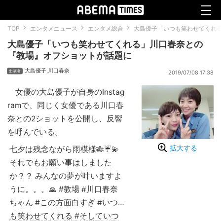
TOP
エンタメニュース
エンタメ総合
大島優子「いつも笑わせてくれ
大島優子「いつも笑わせてくれる」川口春奈との
『教場』オフショットが話題に
大島優子
,
川口春奈
2019/07/08 17:38
女優の大島優子が自身のInstag
ramで、同じく女優である川口春
奈との2ショットを公開し、反響
を呼んでいる。
拡大する
七夕は残念ながら雨模様🎋☔️💫
それでもお願い事はしました
か？？ みんなの夢が叶いますよ
うに。。。🙏 #教場 #川口春奈
ちゃん #この方面白すぎ #いつ
も笑わせてくれる #そしていつ